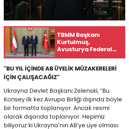
TBMM Başkanı
Kurtulmuş,
Avusturya Federal
Şansölyesi Stocker ile
görüştü
"BU YIL İÇİNDE AB ÜYELİK MÜZAKERELERİ
İÇİN ÇALIŞACAĞIZ"
Ukrayna Devlet Başkanı Zelenski, “Bu
Konsey ilk kez Avrupa Birliği dışında böyle
bir formatta toplanıyor. Ancak resmi
olarak dışarıda toplanıyor. Hepimiz
biliyoruz ki Ukrayna'nın AB'ye üye olması