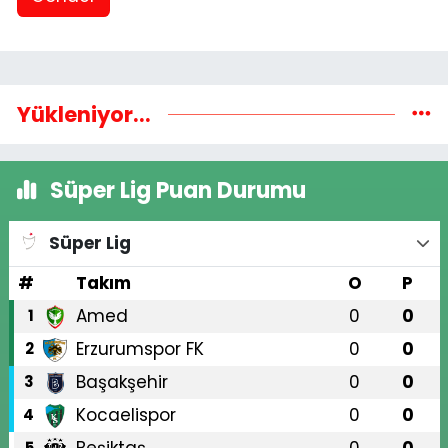
Yükleniyor...
Süper Lig Puan Durumu
Süper Lig
#
Takım
O
P
Amed
0
0
1
Erzurumspor FK
0
0
2
Başakşehir
0
0
3
Kocaelispor
0
0
4
Beşiktaş
0
0
5