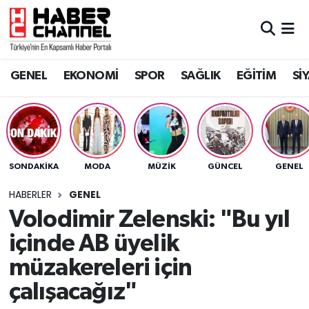
GENEL
Nöbetçi Eczaneler
GENEL
EKONOMİ
SPOR
SAĞLIK
EĞİTİM
Sİ
EKONOMİ
Hava Durumu
SPOR
Trafik Durumu
SAĞLIK
Süper Lig Puan Durumu ve Fikstür
SONDAKIKA
MODA
MÜZİK
GÜNCEL
GENEL
EĞİTİM
Tüm Manşetler
HABERLER
GENEL
Volodimir Zelenski: "Bu yıl
SİYASET
Son Dakika Haberleri
içinde AB üyelik
MAGAZİN
Haber Arşivi
müzakereleri için
çalışacağız"