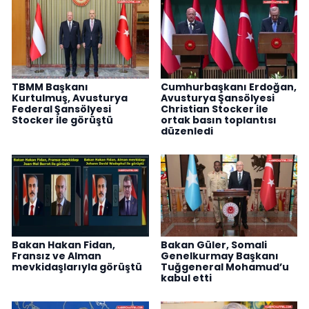
TBMM Başkanı
Cumhurbaşkanı Erdoğan,
Kurtulmuş, Avusturya
Avusturya Şansölyesi
Federal Şansölyesi
Christian Stocker ile
Stocker ile görüştü
ortak basın toplantısı
düzenledi
Bakan Hakan Fidan,
Bakan Güler, Somali
Fransız ve Alman
Genelkurmay Başkanı
mevkidaşlarıyla görüştü
Tuğgeneral Mohamud’u
kabul etti