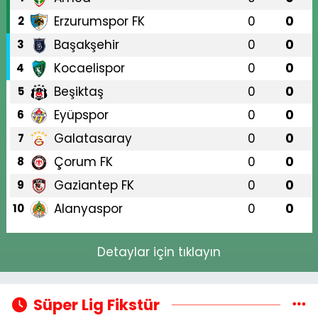
Erzurumspor FK
0
0
2
Başakşehir
0
0
3
Kocaelispor
0
0
4
Beşiktaş
0
0
5
Eyüpspor
0
0
6
Galatasaray
0
0
7
Çorum FK
0
0
8
Gaziantep FK
0
0
9
Alanyaspor
0
0
10
Detaylar için tıklayın
Süper Lig Fikstür