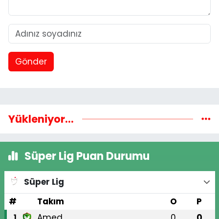
Gönder
Yükleniyor...
Süper Lig Puan Durumu
Süper Lig
#
Takım
O
P
Amed
0
0
1