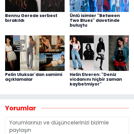
Bennu Gerede serbest
Ünlü isimler "Between
bırakıldı
Two Blues" davetinde
buluştu
Pelin Uluksar'dan samimi
Helin Elveren: "Deniz
açıklamalar
vicdanını hiçbir zaman
kaybetmiyor"
Yorumlar