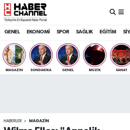
GENEL
Nöbetçi Eczaneler
GENEL
EKONOMİ
SPOR
SAĞLIK
EĞİTİM
Sİ
EKONOMİ
Hava Durumu
SPOR
Trafik Durumu
SAĞLIK
Süper Lig Puan Durumu ve Fikstür
MAGAZİN
SONDAKIKA
GENEL
MÜZİK
SANAT
EĞİTİM
Tüm Manşetler
SİYASET
Son Dakika Haberleri
MAGAZİN
Haber Arşivi
HABERLER
MAGAZİN