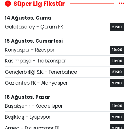
Süper Lig Fikstür
14 Ağustos, Cuma
Galatasaray - Çorum FK
21:30
15 Ağustos, Cumartesi
Konyaspor - Rizespor
19:00
Kasımpaşa - Trabzonspor
19:00
Gençlerbirliği S.K. - Fenerbahçe
21:30
Gaziantep FK - Alanyaspor
21:30
16 Ağustos, Pazar
Başakşehir - Kocaelispor
19:00
Beşiktaş - Eyüpspor
21:30
Amed - Erzurumspor FK
21:30