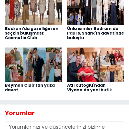
Bodrum’da güzelliğin en
Ünlü isimler Bodrum'da
seçkin buluşması:
Paul & Shark'ın davetinde
Cosmetic Club
buluştu
Beymen Club’tan yaza
Atıl Kutoğlu'ndan
davet...
Viyana'da yeni butik
Yorumlar