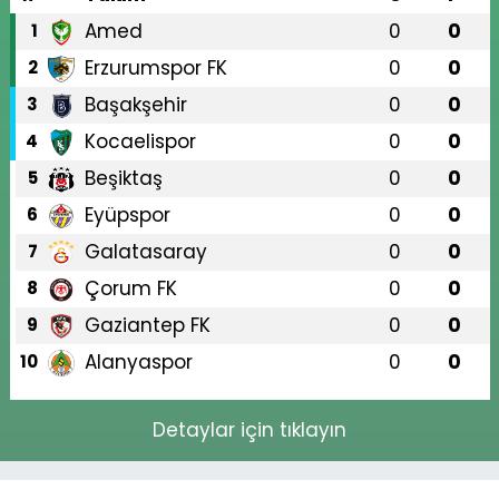
Amed
0
0
1
Erzurumspor FK
0
0
2
Başakşehir
0
0
3
Kocaelispor
0
0
4
Beşiktaş
0
0
5
Eyüpspor
0
0
6
Galatasaray
0
0
7
Çorum FK
0
0
8
Gaziantep FK
0
0
9
Alanyaspor
0
0
10
Detaylar için tıklayın