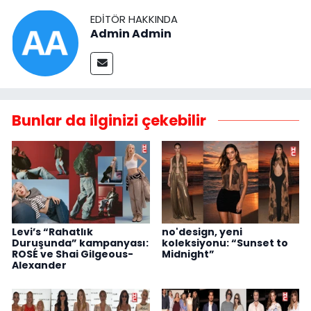
EDITÖR HAKKINDA
Admin Admin
Bunlar da ilginizi çekebilir
Levi’s “Rahatlık
no'design, yeni
Duruşunda” kampanyası:
koleksiyonu: “Sunset to
ROSÉ ve Shai Gilgeous-
Midnight”
Alexander