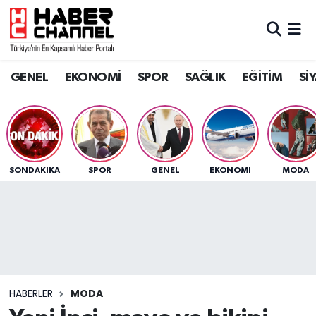
GENEL
Nöbetçi Eczaneler
GENEL
EKONOMİ
SPOR
SAĞLIK
EĞİTİM
Sİ
EKONOMİ
Hava Durumu
SPOR
Trafik Durumu
SAĞLIK
Süper Lig Puan Durumu ve Fikstür
SONDAKIKA
SPOR
GENEL
EKONOMİ
MODA
EĞİTİM
Tüm Manşetler
SİYASET
Son Dakika Haberleri
MAGAZİN
Haber Arşivi
HABERLER
MODA