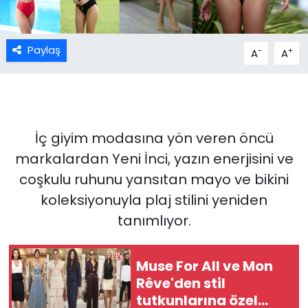
Paylaş
-
+
A
A
İç giyim modasına yön veren öncü
markalardan Yeni İnci, yazın enerjisini ve
coşkulu ruhunu yansıtan mayo ve bikini
koleksiyonuyla plaj stilini yeniden
tanımlıyor.
Muse For All ve Mon
Rêve'den stil
tutkunlarına özel