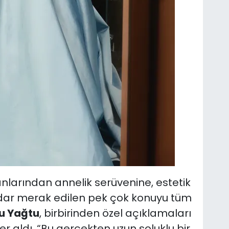
nlarından annelik serüvenine, estetik
dar merak edilen pek çok konuyu tüm
u Yağtu
, birbirinden özel açıklamaları
r aldı. “Bu gerçekten uzun soluklu bir