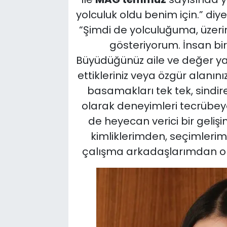
yolculuk oldu benim için.” di
“Şimdi de yolculuğuma, üzer
gösteriyorum. İnsan bir
Büyüdüğünüz aile ve değer yargı
ettikleriniz veya özgür alanın
basamakları tek tek, sindire
olarak deneyimleri tecrüb
de heyecan verici bir geli
kimliklerimden, seçimleri
çalışma arkadaşlarımdan o