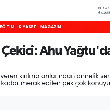
DOLA
47,67
EURO
55,04
EĞİTİM
SİYASET
MAGAZİN
STERLİ
64,21
GRAM 
6510.
e Çekici: Ahu Yağtu'
BİST10
13.799
BITCO
64.225
veren kırılma anlarından annelik ser
a kadar merak edilen pek çok konuy