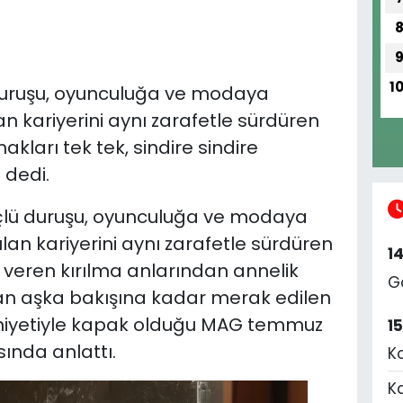
1
 duruşu, oyunculuğa ve modaya
an kariyerini aynı zarafetle sürdüren
ları tek tek, sindire sindire
 dedi.
güçlü duruşu, oyunculuğa ve modaya
lan kariyerini aynı zarafetle sürdüren
1
 veren kırılma anlarından annelik
G
dan aşka bakışına kadar merak edilen
iyetiyle kapak olduğu MAG temmuz
1
sında anlattı.
K
K