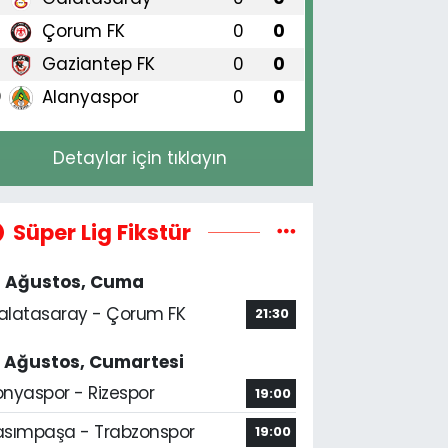
Çorum FK
0
0
8
Gaziantep FK
0
0
9
Alanyaspor
0
0
0
Detaylar için tıklayın
Süper Lig Fikstür
4 Ağustos, Cuma
alatasaray - Çorum FK
21:30
5 Ağustos, Cumartesi
onyaspor - Rizespor
19:00
asımpaşa - Trabzonspor
19:00