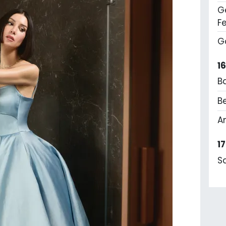
Ge
F
G
1
B
Be
A
1
S