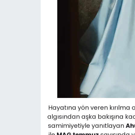
Hayatına yön veren kırılma a
algısından aşka bakışına ka
samimiyetiyle yanıtlayan
Ah
ile
MAG temmuz
sayısında ye