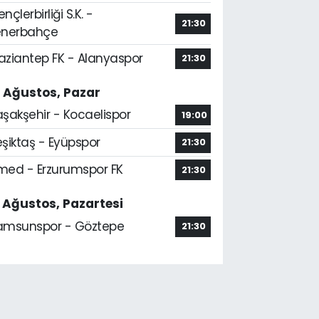
nçlerbirliği S.K. -
21:30
enerbahçe
aziantep FK - Alanyaspor
21:30
6 Ağustos, Pazar
aşakşehir - Kocaelispor
19:00
şiktaş - Eyüpspor
21:30
med - Erzurumspor FK
21:30
7 Ağustos, Pazartesi
amsunspor - Göztepe
21:30