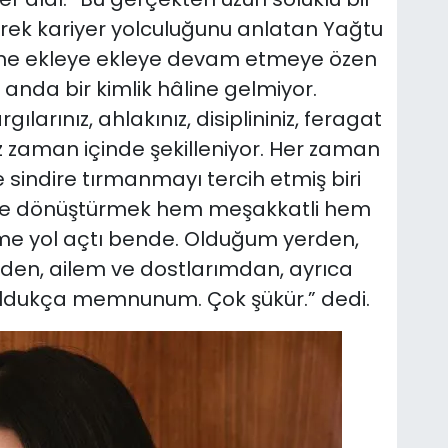
yerek kariyer yolculuğunu anlatan Yağtu
ine ekleye ekleye devam etmeye özen
 anda bir kimlik hâline gelmiyor.
larınız, ahlakınız, disiplininiz, feragat
ız zaman içinde şekilleniyor. Her zaman
 sindire tırmanmayı tercih etmiş biri
eye dönüştürmek hem meşakkatli hem
şime yol açtı bende. Olduğum yerden,
mden, ailem ve dostlarımdan, ayrıca
ldukça memnunum. Çok şükür.” dedi.