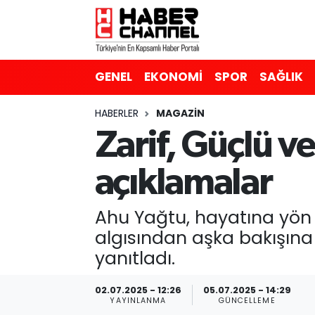
GENEL
Nöbetçi Eczaneler
GENEL
EKONOMİ
SPOR
SAĞLIK
EKONOMİ
Hava Durumu
HABERLER
MAGAZİN
SPOR
Trafik Durumu
Zarif, Güçlü v
SAĞLIK
Süper Lig Puan Durumu ve Fikstür
açıklamalar
EĞİTİM
Tüm Manşetler
Ahu Yağtu, hayatına yön 
SİYASET
Son Dakika Haberleri
algısından aşka bakışın
yanıtladı.
MAGAZİN
Haber Arşivi
02.07.2025 - 12:26
05.07.2025 - 14:29
YAYINLANMA
GÜNCELLEME