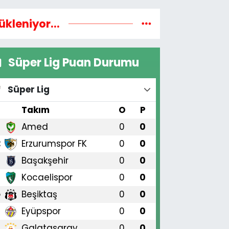
ükleniyor...
Süper Lig Puan Durumu
Süper Lig
#
Takım
O
P
Amed
0
0
1
Erzurumspor FK
0
0
2
Başakşehir
0
0
3
Kocaelispor
0
0
4
Beşiktaş
0
0
5
Eyüpspor
0
0
6
Galatasaray
0
0
7