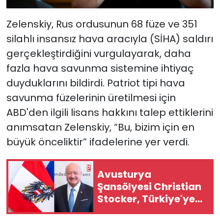
Zelenskiy, Rus ordusunun 68 füze ve 351
silahlı insansız hava aracıyla (SİHA) saldırı
gerçekleştirdiğini vurgulayarak, daha
fazla hava savunma sistemine ihtiyaç
duyduklarını bildirdi. Patriot tipi hava
savunma füzelerinin üretilmesi için
ABD'den ilgili lisans hakkını talep ettiklerini
anımsatan Zelenskiy, “Bu, bizim için en
büyük önceliktir” ifadelerine yer verdi.
Avusturya
Şansölyesi Christian
Stocker, Türkiye'ye
geliyor