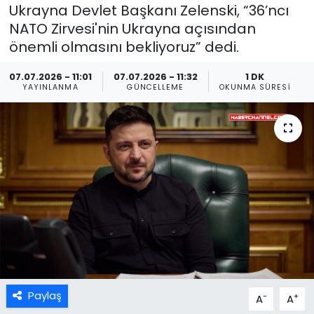
Ukrayna Devlet Başkanı Zelenski, “36’ncı⁠
⁠NATO Zirvesi'nin Ukrayna açısından
önemli olmasını bekliyoruz” dedi.
07.07.2026 - 11:01
07.07.2026 - 11:32
1 DK
YAYINLANMA
GÜNCELLEME
OKUNMA SÜRESI
Paylaş
-
+
A
A