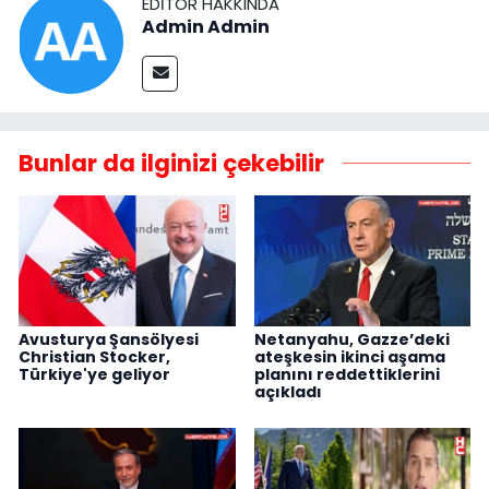
EDITÖR HAKKINDA
Admin Admin
Bunlar da ilginizi çekebilir
Avusturya Şansölyesi
Netanyahu, Gazze’deki
Christian Stocker,
ateşkesin ikinci aşama
Türkiye'ye geliyor
planını reddettiklerini
açıkladı