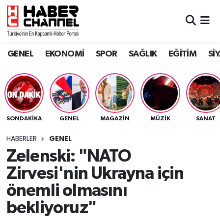
GENEL
Nöbetçi Eczaneler
GENEL
EKONOMİ
SPOR
SAĞLIK
EĞİTİM
Sİ
EKONOMİ
Hava Durumu
SPOR
Trafik Durumu
SAĞLIK
Süper Lig Puan Durumu ve Fikstür
SONDAKIKA
GENEL
MAGAZİN
MÜZİK
SANAT
EĞİTİM
Tüm Manşetler
HABERLER
GENEL
Zelenski: "NATO
SİYASET
Son Dakika Haberleri
Zirvesi'nin Ukrayna için
MAGAZİN
Haber Arşivi
önemli olmasını
bekliyoruz"