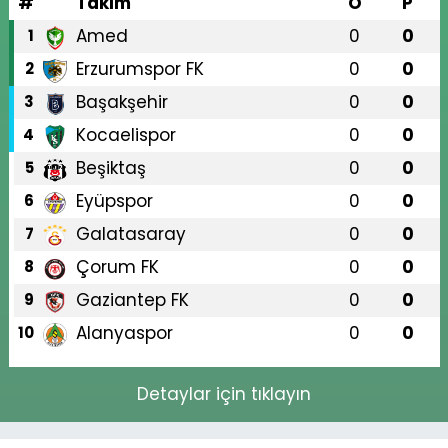
#
Takım
O
P
Amed
0
0
1
Erzurumspor FK
0
0
2
Başakşehir
0
0
3
Kocaelispor
0
0
4
Beşiktaş
0
0
5
Eyüpspor
0
0
6
Galatasaray
0
0
7
Çorum FK
0
0
8
Gaziantep FK
0
0
9
Alanyaspor
0
0
10
Detaylar için tıklayın