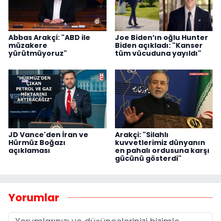
Abbas Arakçi: "ABD ile
Joe Biden’ın oğlu Hunter
müzakere
Biden açıkladı: "Kanser
yürütmüyoruz"
tüm vücuduna yayıldı"
JD Vance'den İran ve
Arakçi: "Silahlı
Hürmüz Boğazı
kuvvetlerimiz dünyanın
açıklaması
en pahalı ordusuna karşı
gücünü gösterdi"
Yorumlar