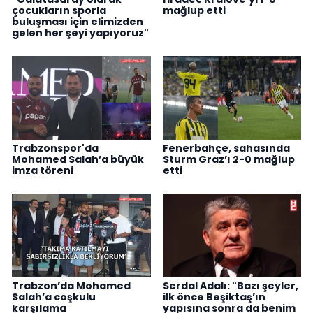
çocukların sporla
mağlup etti
buluşması için elimizden
gelen her şeyi yapıyoruz"
Trabzonspor'da
Fenerbahçe, sahasında
Mohamed Salah’a büyük
Sturm Graz’ı 2-0 mağlup
imza töreni
etti
Trabzon’da Mohamed
Serdal Adalı: "Bazı şeyler,
Salah’a coşkulu
ilk önce Beşiktaş’ın
karşılama
yapısına sonra da benim