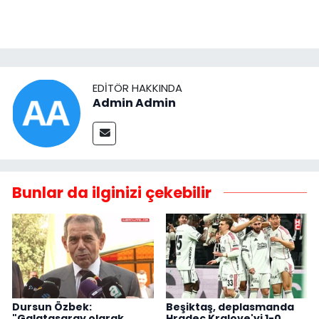
EDITÖR HAKKINDA
Admin Admin
Bunlar da ilginizi çekebilir
Dursun Özbek:
Beşiktaş, deplasmanda
"Galatasaray olarak
Hradec Kralove'yi 1-0