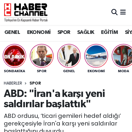
GENEL
Nöbetçi Eczaneler
GENEL
EKONOMİ
SPOR
SAĞLIK
EĞİTİM
Sİ
EKONOMİ
Hava Durumu
SPOR
Trafik Durumu
SAĞLIK
Süper Lig Puan Durumu ve Fikstür
SONDAKIKA
SPOR
GENEL
EKONOMİ
MODA
EĞİTİM
Tüm Manşetler
HABERLER
SPOR
ABD: "İran'a karşı yeni
SİYASET
Son Dakika Haberleri
saldırılar başlattık"
MAGAZİN
Haber Arşivi
ABD ordusu, ‘ticari gemileri hedef aldığı’
gerekçesiyle İran'a karşı yeni saldırılar
başlattığını duyurdu.