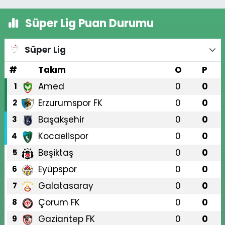
Süper Lig Puan Durumu
Süper Lig
#
Takım
O
P
Amed
0
0
1
Erzurumspor FK
0
0
2
Başakşehir
0
0
3
Kocaelispor
0
0
4
Beşiktaş
0
0
5
Eyüpspor
0
0
6
Galatasaray
0
0
7
Çorum FK
0
0
8
Gaziantep FK
0
0
9