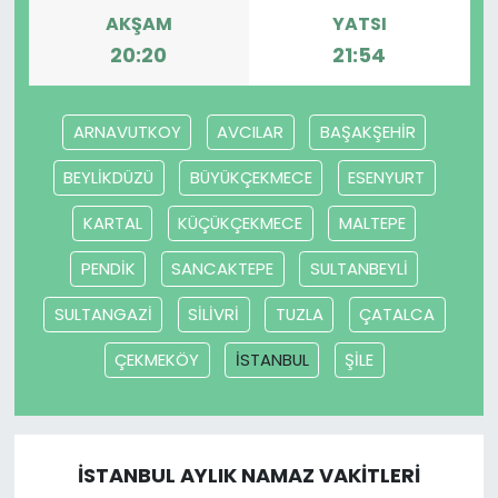
AKŞAM
YATSI
20:20
21:54
ARNAVUTKOY
AVCILAR
BAŞAKŞEHİR
BEYLİKDÜZÜ
BÜYÜKÇEKMECE
ESENYURT
KARTAL
KÜÇÜKÇEKMECE
MALTEPE
PENDİK
SANCAKTEPE
SULTANBEYLİ
SULTANGAZİ
SİLİVRİ
TUZLA
ÇATALCA
ÇEKMEKÖY
İSTANBUL
ŞİLE
İSTANBUL AYLIK NAMAZ VAKITLERI