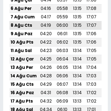
6 Ağu Per
04:16
05:58
13:15
17:08
20:
7 Ağu Cum
04:17
05:59
13:15
17:07
20:
8 Ağu Cts
04:19
06:00
13:15
17:07
20:
9 Ağu Paz
04:20
06:01
13:15
17:06
20:
10 Ağu Pts
04:22
06:02
13:15
17:06
20:
11 Ağu Sal
04:23
06:03
13:14
17:05
20:
12 Ağu Çar
04:25
06:04
13:14
17:05
20:
13 Ağu Per
04:26
06:05
13:14
17:04
20:
14 Ağu Cum
04:28
06:06
13:14
17:03
20:
15 Ağu Cts
04:29
06:07
13:14
17:03
20:1
16 Ağu Paz
04:31
06:08
13:14
17:02
20:
17 Ağu Pts
04:32
06:09
13:13
17:02
20:
18 Ağu Sal
04:34
06:10
13:13
17:01
20: