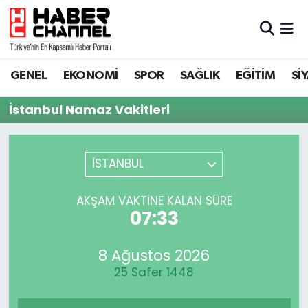
GENEL
Nöbetçi Eczaneler
GENEL
EKONOMİ
SPOR
SAĞLIK
EĞİTİM
Sİ
EKONOMİ
Hava Durumu
İstanbul Namaz Vakitleri
SPOR
Trafik Durumu
SAĞLIK
Süper Lig Puan Durumu ve Fikstür
İSTANBUL
EĞİTİM
Tüm Manşetler
AKŞAM VAKTINE KALAN SÜRE
07:33
SİYASET
Son Dakika Haberleri
8 Ağustos 2026
MAGAZİN
Haber Arşivi
25 Safer 1448