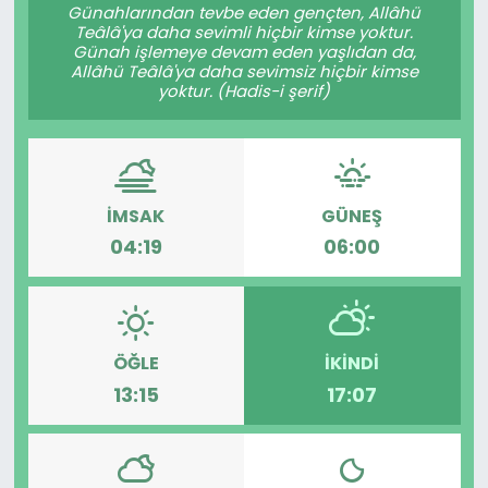
Günahlarından tevbe eden gençten, Allâhü
Teâlâ'ya daha sevimli hiçbir kimse yoktur.
Günah işlemeye devam eden yaşlıdan da,
Allâhü Teâlâ'ya daha sevimsiz hiçbir kimse
yoktur. (Hadis-i şerif)
İMSAK
GÜNEŞ
04:19
06:00
ÖĞLE
İKINDI
13:15
17:07