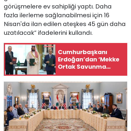
görüşmelere ev sahipliği yaptı. Daha
fazla ilerleme sağlanabilmesi için 16
Nisan'da ilan edilen ateşkes 45 gün daha
uzatılacak” ifadelerini kullandı.
Cumhurbaşkanı
Erdoğan’dan ‘Mekke
Ortak Savunma
Anlaşması’ ile ilgili
açıklama