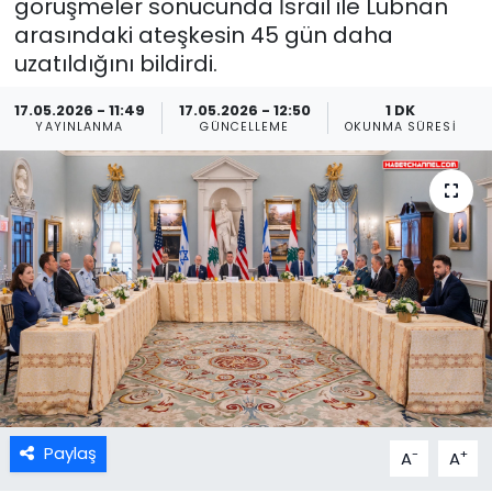
görüşmeler sonucunda İsrail ile Lübnan
arasındaki ateşkesin 45 gün daha
uzatıldığını bildirdi.
17.05.2026 - 11:49
17.05.2026 - 12:50
1 DK
YAYINLANMA
GÜNCELLEME
OKUNMA SÜRESI
Paylaş
-
+
A
A