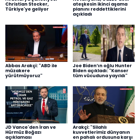
Christian Stocker,
ateşkesin ikinci aşama
Türkiye'ye geliyor
planını reddettiklerini
açıkladı
Abbas Arakçi: "ABD ile
Joe Biden’ın oğlu Hunter
müzakere
Biden açıkladı: "Kanser
yürütmüyoruz"
tüm vücuduna yayıldı"
JD Vance'den İran ve
Arakçi: "Silahlı
Hürmüz Boğazı
kuvvetlerimiz dünyanın
açıklaması
en pahalı ordusuna karşı