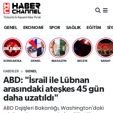
GENEL
Nöbetçi Eczaneler
GENEL
EKONOMİ
SPOR
SAĞLIK
EĞİTİM
Sİ
EKONOMİ
Hava Durumu
SPOR
Trafik Durumu
SAĞLIK
Süper Lig Puan Durumu ve Fikstür
SONDAKIKA
GENEL
MAGAZİN
MÜZİK
SANAT
EĞİTİM
Tüm Manşetler
HABERLER
GENEL
ABD: "İsrail ile Lübnan
SİYASET
Son Dakika Haberleri
arasındaki ateşkes 45 gün
MAGAZİN
Haber Arşivi
daha uzatıldı"
ABD Dışişleri Bakanlığı, Washington'daki