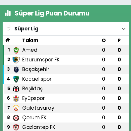
Süper Lig Puan Durumu
Süper Lig
#
Takım
O
P
Amed
0
0
1
Erzurumspor FK
0
0
2
Başakşehir
0
0
3
Kocaelispor
0
0
4
Beşiktaş
0
0
5
Eyüpspor
0
0
6
Galatasaray
0
0
7
Çorum FK
0
0
8
Gaziantep FK
0
0
9