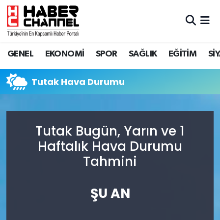
GENEL
Nöbetçi Eczaneler
GENEL
EKONOMİ
SPOR
SAĞLIK
EĞİTİM
Sİ
EKONOMİ
Hava Durumu
Tutak Hava Durumu
SPOR
Trafik Durumu
SAĞLIK
Süper Lig Puan Durumu ve Fikstür
Tutak Bugün, Yarın ve 1
EĞİTİM
Tüm Manşetler
Haftalık Hava Durumu
Tahmini
SİYASET
Son Dakika Haberleri
MAGAZİN
Haber Arşivi
ŞU AN