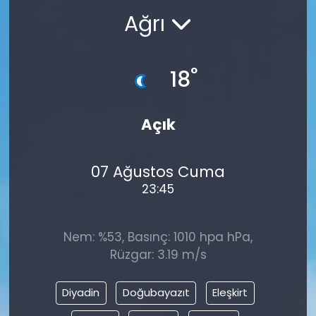
Ağrı
°
18
Açık
07 Ağustos Cuma
23:45
Nem: %53, Basınç: 1010 hpa hPa,
Rüzgar: 3.19 m/s
Diyadin
Doğubayazıt
Eleşkirt