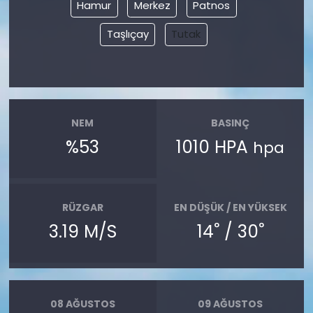
Hamur
Merkez
Patnos
Taşlıçay
Tutak
NEM
BASINÇ
%53
1010 HPA
hpa
RÜZGAR
EN DÜŞÜK / EN YÜKSEK
°
°
3.19 M/S
14
/ 30
08 AĞUSTOS
09 AĞUSTOS