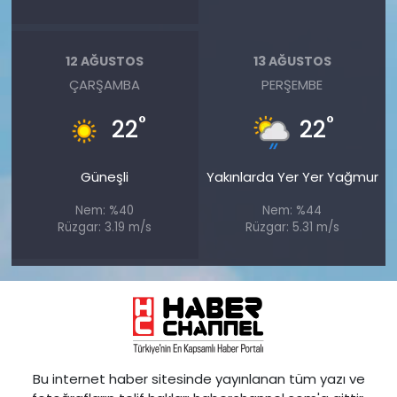
12 AĞUSTOS
13 AĞUSTOS
ÇARŞAMBA
PERŞEMBE
°
°
22
22
Güneşli
Yakınlarda Yer Yer Yağmur
Nem: %40
Nem: %44
Rüzgar: 3.19 m/s
Rüzgar: 5.31 m/s
Bu internet haber sitesinde yayınlanan tüm yazı ve