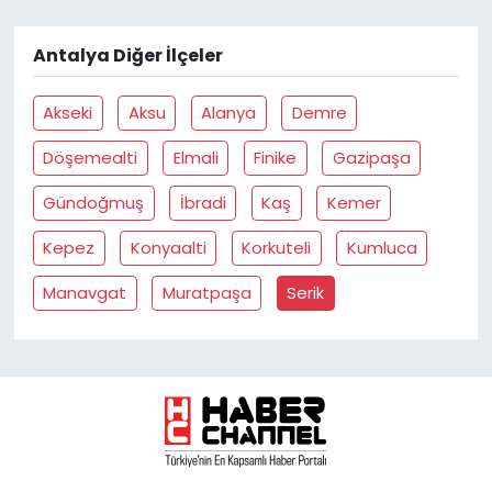
Antalya Diğer İlçeler
Akseki
Aksu
Alanya
Demre
Döşemealti
Elmali
Finike
Gazipaşa
Gündoğmuş
İbradi
Kaş
Kemer
Kepez
Konyaalti
Korkuteli
Kumluca
Manavgat
Muratpaşa
Serik