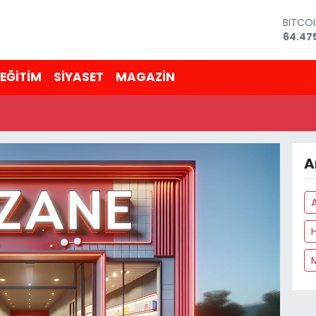
BITCO
64.47
DOLA
47,59
EĞİTİM
SİYASET
MAGAZİN
EURO
55,133
STERLİ
64,25
GRAM 
6518.2
A
BİST10
13.703