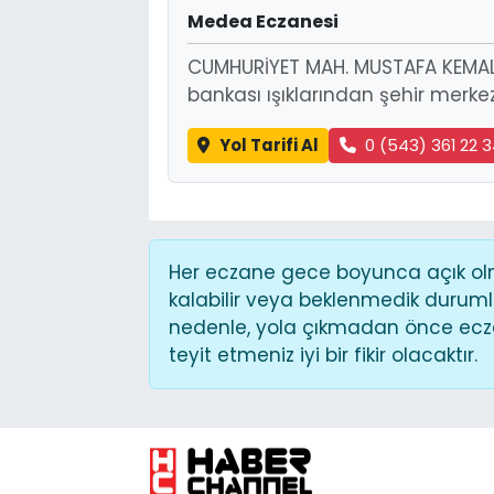
Medea Eczanesi
CUMHURİYET MAH. MUSTAFA KEMAL
bankası ışıklarından şehir merke
Yol Tarifi Al
0 (543) 361 22 
Her eczane gece boyunca açık olma
kalabilir veya beklenmedik duruml
nedenle, yola çıkmadan önce ecza
teyit etmeniz iyi bir fikir olacaktır.