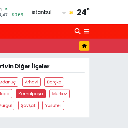
°
IN
24
İstanbul
5,47
%0.66
R
71
%0.05
6
%0.18
N
34
%0.22
ALTIN
3
%0.39
rtvin Diğer İlçeler
0
%0
Ardanuç
Arhavi
Borçka
Hopa
Kemalpaşa
Merkez
Murgul
Şavşat
Yusufeli