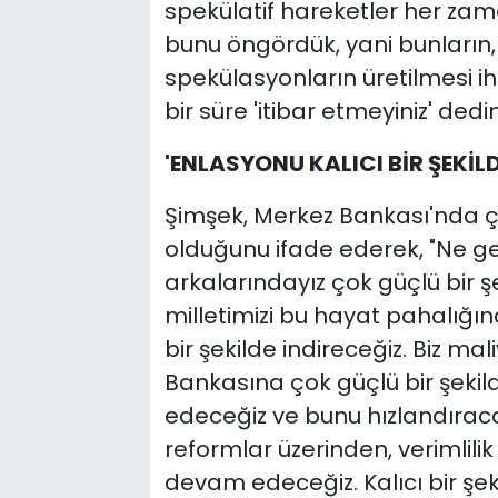
spekülatif hareketler her zaman
bunu öngördük, yani bunların
spekülasyonların üretilmesi i
bir süre 'itibar etmeyiniz' ded
'ENLASYONU KALICI BİR ŞEKİL
Şimşek, Merkez Bankası'nda ço
olduğunu ifade ederek, "Ne ge
arkalarındayız çok güçlü bir ş
milletimizi bu hayat pahalığı
bir şekilde indireceğiz. Biz ma
Bankasına çok güçlü bir şeki
edeceğiz ve bunu hızlandıraca
reformlar üzerinden, verimlili
devam edeceğiz. Kalıcı bir şek