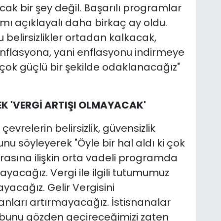
ak bir şey değil. Başarılı programlar
amı açıklayalı daha birkaç ay oldu.
belirsizlikler ortadan kalkacak,
zenflasyona, yani enflasyonu indirmeye
çok güçlü bir şekilde odaklanacağız"
K 'VERGİ ARTIŞI OLMAYACAK'
vrelerin belirsizlik, güvensizlik
u söyleyerek "Öyle bir hal aldı ki çok
onrasına ilişkin orta vadeli programda
acağız. Vergi ile ilgili tutumumuz
yacağız. Gelir Vergisini
nları artırmayacağız. İstisnanalar
se bunu gözden geçireceğimizi zaten