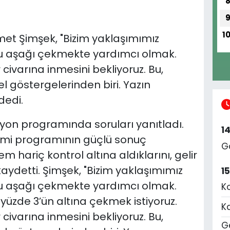
1
et Şimşek, "Bizim yaklaşımımız
u aşağı çekmekte yardımcı olmak.
civarına inmesini bekliyoruz. Bu,
l göstergelerinden biri. Yazın
dedi.
zyon programında soruları yanıtladı.
1
omi programının güçlü sonuç
G
 hariç kontrol altına aldıklarını, gelir
aydetti. Şimşek, "Bizim yaklaşımımız
1
u aşağı çekmekte yardımcı olmak.
K
e yüzde 3’ün altına çekmek istiyoruz.
K
civarına inmesini bekliyoruz. Bu,
Ge