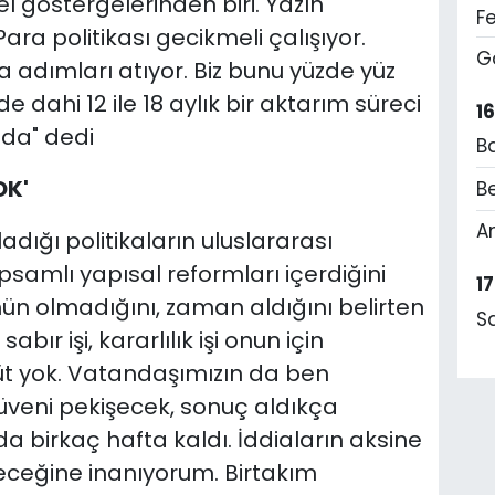
l göstergelerinden biri. Yazın
F
ra politikası gecikmeli çalışıyor.
G
 adımları atıyor. Biz bunu yüzde yüz
e dahi 12 ile 18 aylık bir aktarım süreci
1
da" dedi
B
OK'
Be
A
adığı politikaların uluslararası
amlı yapısal reformları içerdiğini
1
ümün olmadığını, zaman aldığını belirten
S
abır işi, kararlılık işi onun için
t yok. Vatandaşımızın da ben
veni pekişecek, sonuç aldıkça
a birkaç hafta kaldı. İddiaların aksine
ceğine inanıyorum. Birtakım