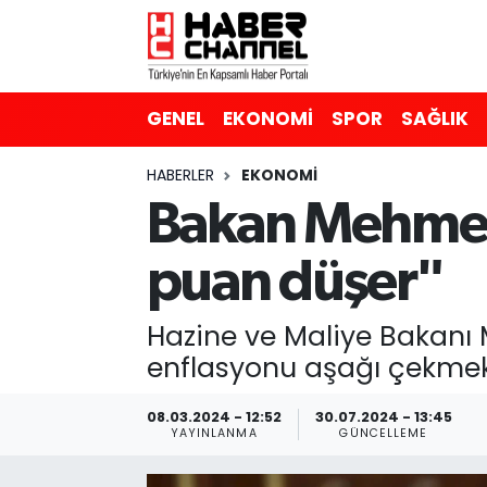
GENEL
Nöbetçi Eczaneler
GENEL
EKONOMİ
SPOR
SAĞLIK
EKONOMİ
Hava Durumu
HABERLER
EKONOMİ
SPOR
Trafik Durumu
Bakan Mehmet 
SAĞLIK
Süper Lig Puan Durumu ve Fikstür
puan düşer"
EĞİTİM
Tüm Manşetler
Hazine ve Maliye Bakanı
SİYASET
Son Dakika Haberleri
enflasyonu aşağı çekmek
MAGAZİN
Haber Arşivi
08.03.2024 - 12:52
30.07.2024 - 13:45
YAYINLANMA
GÜNCELLEME