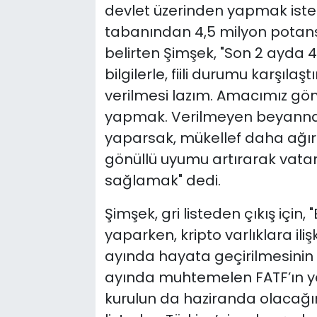
devlet üzerinden yapmak istedik
tabanından 4,5 milyon potansiye
belirten Şimşek, "Son 2 ayda 4
bilgilerle, fiili durumu karşıl
verilmesi lazım. Amacımız gön
yapmak. Verilmeyen beyannam
yaparsak, mükellef daha ağır
gönüllü uyumu artırarak vat
sağlamak" dedi.
Şimşek, gri listeden çıkış için,
yaparken, kripto varlıklara i
ayında hayata geçirilmesinin 
ayında muhtemelen FATF’ın y
kurulun da haziranda olacağını