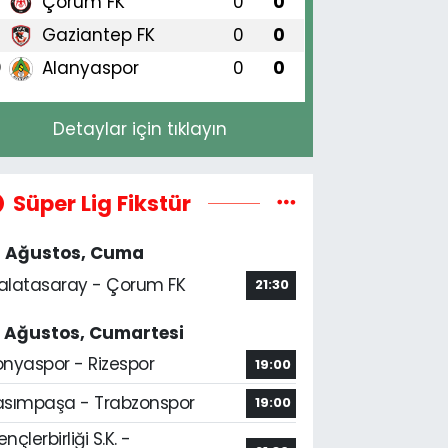
Çorum FK
0
0
8
Gaziantep FK
0
0
9
Alanyaspor
0
0
0
Detaylar için tıklayın
Süper Lig Fikstür
4 Ağustos, Cuma
alatasaray - Çorum FK
21:30
5 Ağustos, Cumartesi
onyaspor - Rizespor
19:00
asımpaşa - Trabzonspor
19:00
nçlerbirliği S.K. -