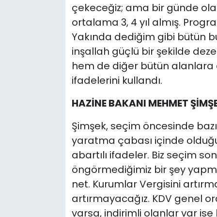
çekeceğiz; ama bir günde olac
ortalama 3, 4 yıl almış. Progr
Yakında dediğim gibi bütün bu 
inşallah güçlü bir şekilde de
hem de diğer bütün alanlara 
ifadelerini kullandı.
HAZİNE BAKANI MEHMET ŞİMŞE
Şimşek, seçim öncesinde bazı çe
yaratma çabası içinde olduğun
abartılı ifadeler. Biz seçim s
öngörmediğimiz bir şey yapmay
net. Kurumlar Vergisini artırma
artırmayacağız. KDV genel ora
varsa, indirimli olanlar var i