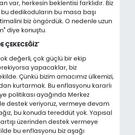
 var, herkesin beklentisi farklıdır. Biz
, bu dedikoduların bu masa başı
htimalini biz öngördük. O nedenle uzun
im" diye konuştu.
DE ÇEKECEĞİZ'
k değerli, çok güçlü bir ekip
rekiyorsa yapacaklar, biz
ekilde. Çünkü bizim amacımız ülkemizi,
ndan kurtarmak. Bu enflasyonu kararlı
liye politikası ayağında Merkez
lde destek veriyoruz, vermeye devam
ğız, bu konuda tereddüt yok. Yapısal
k artışı üzerinden destek vermeye
ilde bu enflasyonu biz aşağı