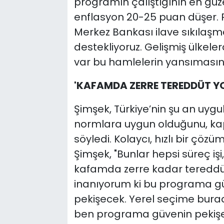
programın çalıştığının en güze
enflasyon 20-25 puan düşer. Pa
Merkez Bankası ilave sıkılaşma
destekliyoruz. Gelişmiş ülkelerd
var bu hamlelerin yansımasın
'KAFAMDA ZERRE TEREDDÜT Y
Şimşek, Türkiye’nin şu an uygul
normlara uygun olduğunu, kaps
söyledi. Kolaycı, hızlı bir çöz
Şimşek, "Bunlar hepsi süreç işi, s
kafamda zerre kadar tereddü
inanıyorum ki bu programa gü
pekişecek. Yerel seçime burad
ben programa güvenin pekişe