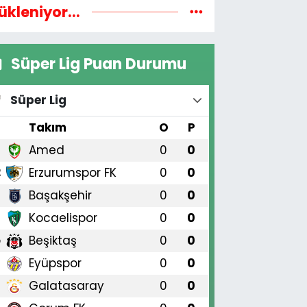
ükleniyor...
Süper Lig Puan Durumu
Süper Lig
#
Takım
O
P
Amed
0
0
1
Erzurumspor FK
0
0
2
Başakşehir
0
0
3
Kocaelispor
0
0
4
Beşiktaş
0
0
5
Eyüpspor
0
0
6
Galatasaray
0
0
7