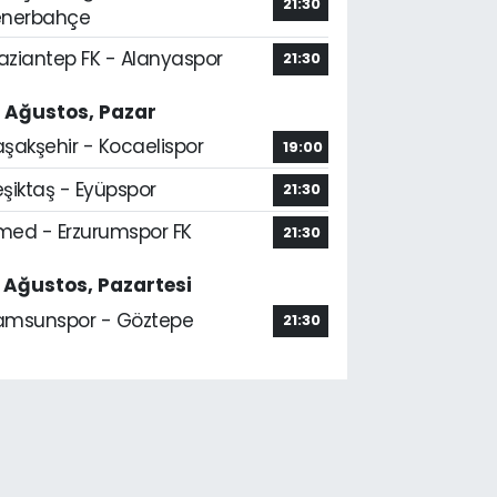
21:30
enerbahçe
aziantep FK - Alanyaspor
21:30
6 Ağustos, Pazar
aşakşehir - Kocaelispor
19:00
şiktaş - Eyüpspor
21:30
med - Erzurumspor FK
21:30
7 Ağustos, Pazartesi
amsunspor - Göztepe
21:30