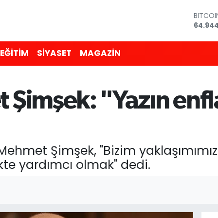
DOLAR
47,74
EURO
55,251
EĞİTİM
SİYASET
MAGAZİN
STERLİ
64,481
GRAM 
6660.
Şimşek: "Yazın enf
BİST10
13.779
BITCO
64.94
 Mehmet Şimşek, "Bizim yaklaşımımız
te yardımcı olmak" dedi.