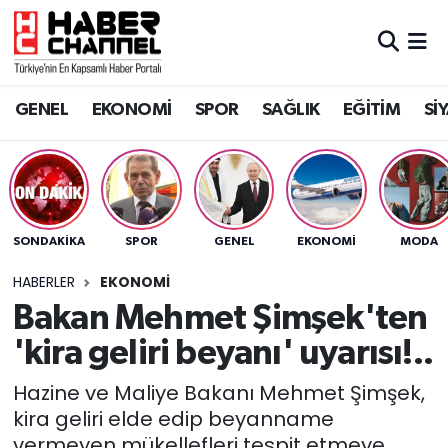
GENEL
Nöbetçi Eczaneler
GENEL
EKONOMİ
SPOR
SAĞLIK
EĞİTİM
Sİ
EKONOMİ
Hava Durumu
SPOR
Trafik Durumu
SAĞLIK
Süper Lig Puan Durumu ve Fikstür
SONDAKIKA
SPOR
GENEL
EKONOMİ
MODA
EĞİTİM
Tüm Manşetler
HABERLER
EKONOMİ
Bakan Mehmet Şimşek'ten
SİYASET
Son Dakika Haberleri
'kira geliri beyanı' uyarısı!..
MAGAZİN
Haber Arşivi
Hazine ve Maliye Bakanı Mehmet Şimşek,
kira geliri elde edip beyanname
vermeyen mükellefleri tespit etmeye