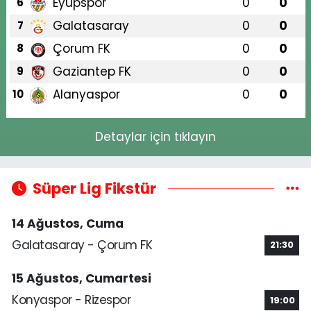
Eyüpspor
0
0
6
Galatasaray
0
0
7
Çorum FK
0
0
8
Gaziantep FK
0
0
9
Alanyaspor
0
0
10
Detaylar için tıklayın
Süper Lig Fikstür
14 Ağustos, Cuma
Galatasaray - Çorum FK
21:30
15 Ağustos, Cumartesi
Konyaspor - Rizespor
19:00