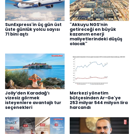
SunExpress'in üç gün üst
"Akkuyu NGS’nin
üste günlük yolcu sayısı
getireceği en büyük
71 bini aştı
kazanım enerji
maliyetlerindeki düşüş
olacak"
Jolly’den Karadağ’ı
Merkezi yönetim
vizesiz görmek
bütçesinden Ar-Ge'ye
isteyenlere avantajlı tur
253 milyar 544 milyon lira
seçenekleri
harcandı