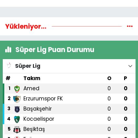
Yükleniyor...
Süper Lig Puan Durumu
Süper Lig
#
Takım
O
P
Amed
0
0
1
Erzurumspor FK
0
0
2
Başakşehir
0
0
3
Kocaelispor
0
0
4
Beşiktaş
0
0
5