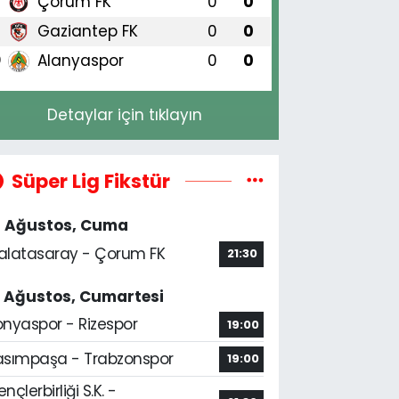
Çorum FK
0
0
8
Gaziantep FK
0
0
9
Alanyaspor
0
0
0
Detaylar için tıklayın
Süper Lig Fikstür
4 Ağustos, Cuma
alatasaray - Çorum FK
21:30
5 Ağustos, Cumartesi
onyaspor - Rizespor
19:00
asımpaşa - Trabzonspor
19:00
nçlerbirliği S.K. -