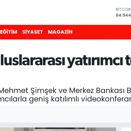
BITCOI
64.944
DOLAR
47,743
EURO
EĞİTİM
SİYASET
MAGAZİN
55,251
STERLİ
64,481
GRAM A
uslararası yatırımcı t
6660.5
BİST10
13.779
 Mehmet Şimşek ve Merkez Bankası B
mcılarla geniş katılımlı videokonferan