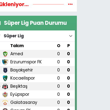
ükleniyor...
Süper Lig Puan Durumu
Süper Lig
#
Takım
O
P
Amed
0
0
1
Erzurumspor FK
0
0
2
Başakşehir
0
0
3
Kocaelispor
0
0
4
Beşiktaş
0
0
5
Eyüpspor
0
0
6
Galatasaray
0
0
7