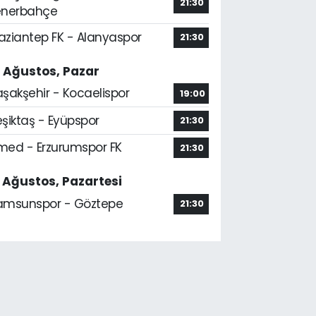
21:30
enerbahçe
aziantep FK - Alanyaspor
21:30
6 Ağustos, Pazar
aşakşehir - Kocaelispor
19:00
şiktaş - Eyüpspor
21:30
med - Erzurumspor FK
21:30
7 Ağustos, Pazartesi
amsunspor - Göztepe
21:30