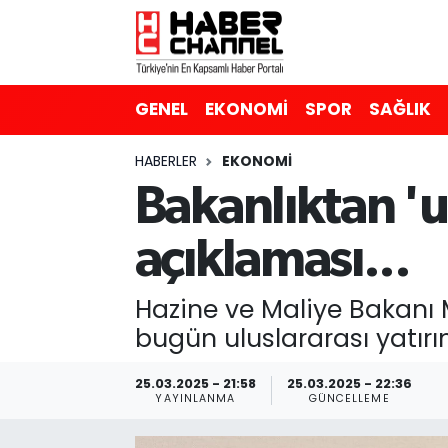
GENEL
Nöbetçi Eczaneler
GENEL
EKONOMİ
SPOR
SAĞLIK
EKONOMİ
Hava Durumu
HABERLER
EKONOMİ
SPOR
Trafik Durumu
Bakanlıktan 'ul
SAĞLIK
Süper Lig Puan Durumu ve Fikstür
açıklaması...
EĞİTİM
Tüm Manşetler
Hazine ve Maliye Bakanı
SİYASET
Son Dakika Haberleri
bugün uluslararası yatırı
MAGAZİN
Haber Arşivi
25.03.2025 - 21:58
25.03.2025 - 22:36
YAYINLANMA
GÜNCELLEME