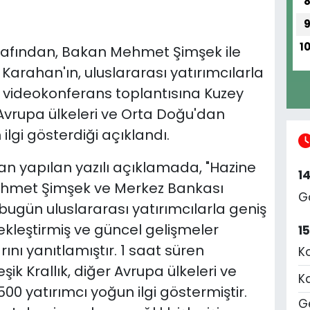
1
arafından, Bakan Mehmet Şimşek ile
arahan'ın, uluslararası yatırımcılarla
lı videokonferans toplantısına Kuzey
r Avrupa ülkeleri ve Orta Doğu'dan
 ilgi gösterdiği açıklandı.
an yapılan yazılı açıklamada, "Hazine
1
ehmet Şimşek ve Merkez Bankası
G
bugün uluslararası yatırımcılarla geniş
ekleştirmiş ve güncel gelişmeler
1
ını yanıtlamıştır. 1 saat süren
K
şik Krallık, diğer Avrupa ülkeleri ve
K
00 yatırımcı yoğun ilgi göstermiştir.
Ge