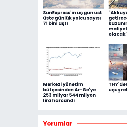
SunExpress'in üç gün üst
"Akkuy
üste günlük yolcu sayısı
getirec
71 bini aştı
kazanım
maliyet
olacak
Merkezi yönetim
THY'den
bütçesinden Ar-Ge'ye
uçuş re
253 milyar 544 milyon
lira harcandı
Yorumlar