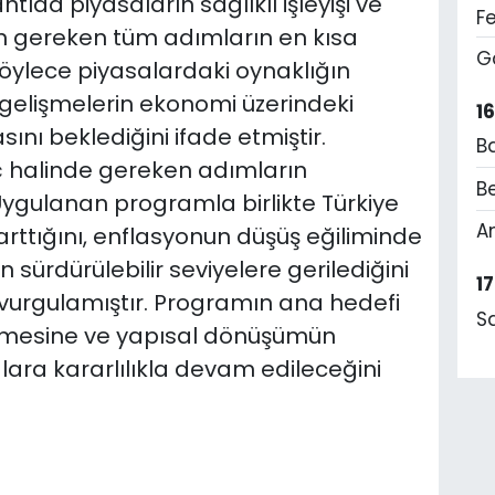
ıda piyasaların sağlıklı işleyişi ve
F
aren gereken tüm adımların en kısa
G
 Böylece piyasalardaki oynaklığın
 gelişmelerin ekonomi üzerindeki
1
asını beklediğini ifade etmiştir.
B
halinde gereken adımların
Be
Uygulanan programla birlikte Türkiye
A
arttığını, enflasyonun düşüş eğiliminde
n sürdürülebilir seviyelere gerilediğini
1
i vurgulamıştır. Programın ana hedefi
S
edilmesine ve yapısal dönüşümün
lara kararlılıkla devam edileceğini