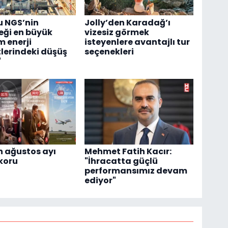
u NGS’nin
Jolly’den Karadağ’ı
eği en büyük
vizesiz görmek
 enerji
isteyenlere avantajlı tur
lerindeki düşüş
seçenekleri
"
 ağustos ayı
Mehmet Fatih Kacır:
koru
"İhracatta güçlü
performansımız devam
ediyor"