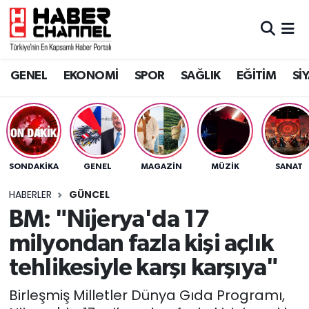
GENEL
Nöbetçi Eczaneler
GENEL
EKONOMİ
SPOR
SAĞLIK
EĞİTİM
Sİ
EKONOMİ
Hava Durumu
SPOR
Trafik Durumu
SAĞLIK
Süper Lig Puan Durumu ve Fikstür
SONDAKIKA
GENEL
MAGAZİN
MÜZİK
SANAT
EĞİTİM
Tüm Manşetler
HABERLER
GÜNCEL
BM: "Nijerya'da 17
SİYASET
Son Dakika Haberleri
milyondan fazla kişi açlık
MAGAZİN
Haber Arşivi
tehlikesiyle karşı karşıya"
Birleşmiş Milletler Dünya Gıda Programı,