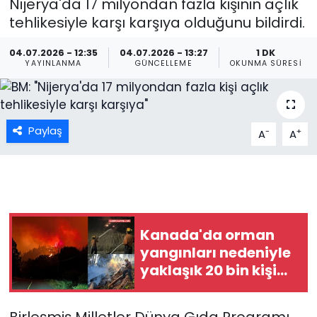
Nijerya'da 17 milyondan fazla kişinin açlık
tehlikesiyle karşı karşıya olduğunu bildirdi.
04.07.2026 - 12:35
04.07.2026 - 13:27
1 DK
YAYINLANMA
GÜNCELLEME
OKUNMA SÜRESI
Paylaş
-
+
A
A
Kanada'da orman
yangınları nedeniyle
yaklaşık 20 bin kişi
için tahliye emri
verildi