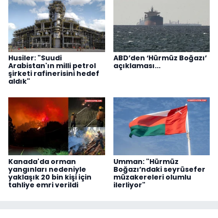
Husiler: "Suudi
ABD’den ‘Hürmüz Boğazı’
Arabistan'ın milli petrol
açıklaması...
şirketi rafinerisini hedef
aldık"
Kanada'da orman
Umman: "Hürmüz
yangınları nedeniyle
Boğazı’ndaki seyrüsefer
yaklaşık 20 bin kişi için
müzakereleri olumlu
tahliye emri verildi
ilerliyor"