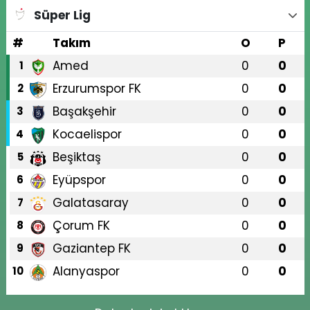
Süper Lig
#
Takım
O
P
Amed
0
0
1
Erzurumspor FK
0
0
2
Başakşehir
0
0
3
Kocaelispor
0
0
4
Beşiktaş
0
0
5
Eyüpspor
0
0
6
Galatasaray
0
0
7
Çorum FK
0
0
8
Gaziantep FK
0
0
9
Alanyaspor
0
0
10