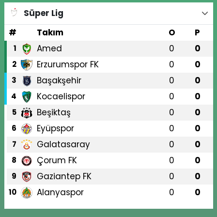
Süper Lig
#
Takım
O
P
Amed
0
0
1
Erzurumspor FK
0
0
2
Başakşehir
0
0
3
Kocaelispor
0
0
4
Beşiktaş
0
0
5
Eyüpspor
0
0
6
Galatasaray
0
0
7
Çorum FK
0
0
8
Gaziantep FK
0
0
9
Alanyaspor
0
0
10