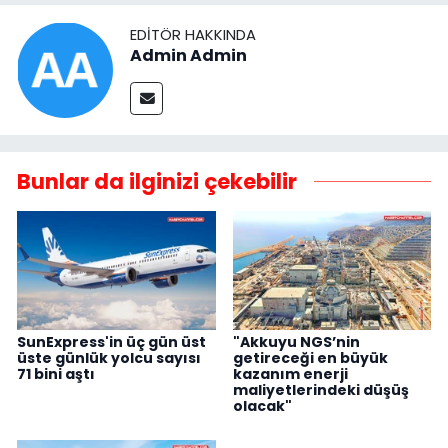
EDITÖR HAKKINDA
Admin Admin
Bunlar da ilginizi çekebilir
SunExpress'in üç gün üst
"Akkuyu NGS’nin
üste günlük yolcu sayısı
getireceği en büyük
71 bini aştı
kazanım enerji
maliyetlerindeki düşüş
olacak"