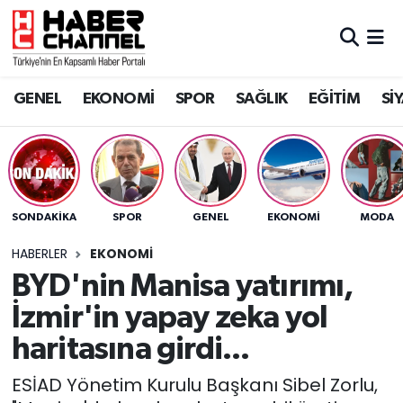
GENEL
Nöbetçi Eczaneler
GENEL
EKONOMİ
SPOR
SAĞLIK
EĞİTİM
Sİ
EKONOMİ
Hava Durumu
SPOR
Trafik Durumu
SAĞLIK
Süper Lig Puan Durumu ve Fikstür
SONDAKIKA
SPOR
GENEL
EKONOMİ
MODA
EĞİTİM
Tüm Manşetler
HABERLER
EKONOMİ
BYD'nin Manisa yatırımı,
SİYASET
Son Dakika Haberleri
İzmir'in yapay zeka yol
MAGAZİN
Haber Arşivi
haritasına girdi...
ESİAD Yönetim Kurulu Başkanı Sibel Zorlu,