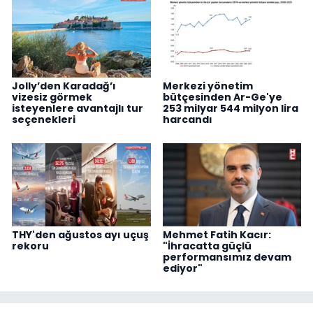
Jolly’den Karadağ’ı
Merkezi yönetim
vizesiz görmek
bütçesinden Ar-Ge'ye
isteyenlere avantajlı tur
253 milyar 544 milyon lira
seçenekleri
harcandı
THY'den ağustos ayı uçuş
Mehmet Fatih Kacır:
rekoru
"İhracatta güçlü
performansımız devam
ediyor"