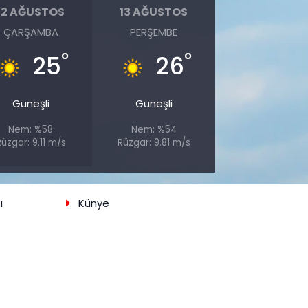
12 AĞUSTOS
13 AĞUSTOS
ÇARŞAMBA
PERŞEMBE
°
°
25
26
Güneşli
Güneşli
Nem: %58
Nem: %54
üzgar: 9.11 m/s
Rüzgar: 9.81 m/s
ı
Künye