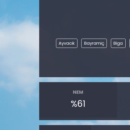
Ayvacık
Bayramiç
Biga
NEM
%61