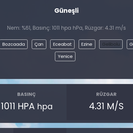
Güneşli
Nem: %61, Basınç: 1011 hpa hPa, Rüzgar: 4.31 m/s
Bozcaada
Çan
Eceabat
Ezine
Gelibolu
G
Yenice
BASINÇ
RÜZGAR
1011 HPA
4.31 M/S
hpa