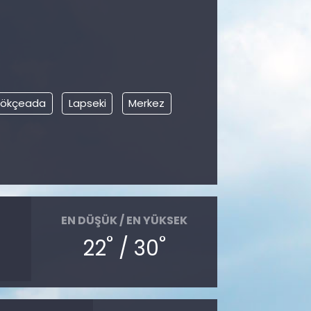
ökçeada
Lapseki
Merkez
EN DÜŞÜK / EN YÜKSEK
°
°
22
/ 30