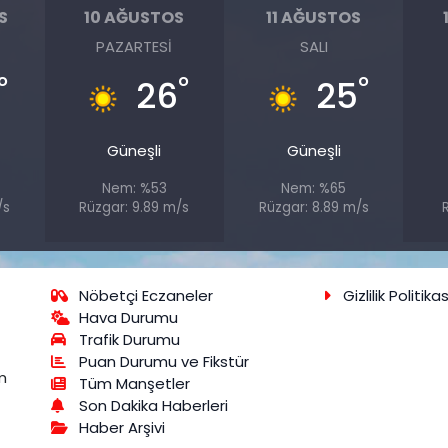
S
10 AĞUSTOS
11 AĞUSTOS
PAZARTESI
SALI
°
°
°
26
25
Güneşli
Güneşli
Nem: %53
Nem: %65
/s
Rüzgar: 9.89 m/s
Rüzgar: 8.89 m/s
R
Nöbetçi Eczaneler
Gizlilik Politikas
Hava Durumu
Trafik Durumu
Puan Durumu ve Fikstür
m
Tüm Manşetler
Son Dakika Haberleri
Haber Arşivi