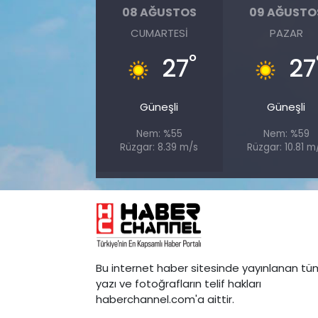
08 AĞUSTOS
09 AĞUSTO
CUMARTESI
PAZAR
°
27
27
Güneşli
Güneşli
Nem: %55
Nem: %59
Rüzgar: 8.39 m/s
Rüzgar: 10.81 m
Bu internet haber sitesinde yayınlanan tü
yazı ve fotoğrafların telif hakları
haberchannel.com'a aittir.