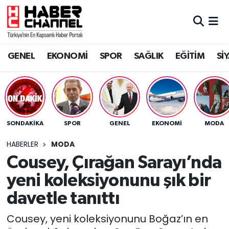
GENEL
Nöbetçi Eczaneler
GENEL
EKONOMİ
SPOR
SAĞLIK
EĞİTİM
Sİ
EKONOMİ
Hava Durumu
SPOR
Trafik Durumu
SAĞLIK
Süper Lig Puan Durumu ve Fikstür
SONDAKIKA
SPOR
GENEL
EKONOMİ
MODA
EĞİTİM
Tüm Manşetler
HABERLER
MODA
Cousey, Çırağan Sarayı’nda
SİYASET
Son Dakika Haberleri
yeni koleksiyonunu şık bir
MAGAZİN
Haber Arşivi
davetle tanıttı
Cousey, yeni koleksiyonunu Boğaz’ın en