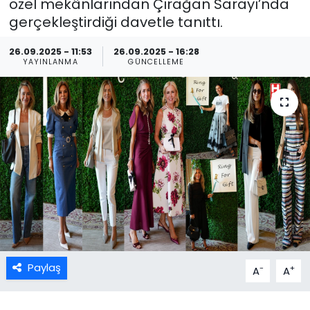
özel mekânlarından Çırağan Sarayı’nda
gerçekleştirdiği davetle tanıttı.
26.09.2025 - 11:53
26.09.2025 - 16:28
YAYINLANMA
GÜNCELLEME
Paylaş
-
+
A
A