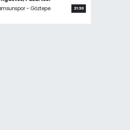
amsunspor - Göztepe
21:30