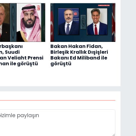
başkanı
Bakan Hakan Fidan,
, Suudi
Birleşik Krallık Dışişleri
an Veliaht Prensi
Bakanı Ed Miliband ile
man ile görüştü
görüştü