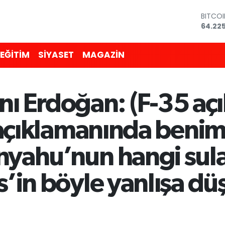
BITCO
64.225
DOLA
47,71
EURO
EĞİTİM
SİYASET
MAGAZİN
55,031
STERLİ
64,24
GRAM 
 Erdoğan: (F-35 açı
6510.
BİST10
13.799
iki açıklamanında be
anyahu’nun hangi su
is’in böyle yanlışa 