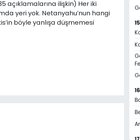
açıklamalarına ilişkin) Her iki
G
da yeri yok. Netanyahu’nun hangi
kis’in böyle yanlışa düşmemesi
1
K
K
Ge
F
G
1
B
Be
A
1