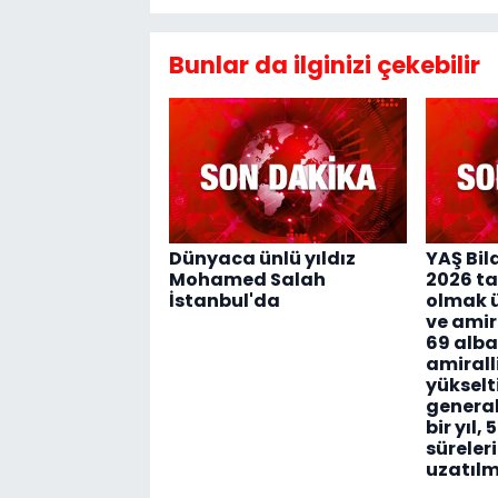
Bunlar da ilginizi çekebilir
Dünyaca ünlü yıldız
YAŞ Bild
Mohamed Salah
2026 ta
İstanbul'da
olmak ü
ve amir
69 alba
amirall
yükselti
general
bir yıl,
süreleri 
uzatılmı