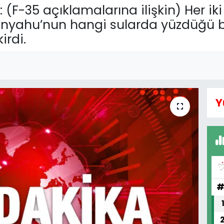
F-35 açıklamalarına ilişkin) Her i
yahu’nun hangi sularda yüzdüğü bel
rdi.
Y