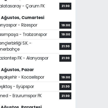
alatasaray - Çorum FK
21:30
5 Ağustos, Cumartesi
onyaspor - Rizespor
19:00
asımpaşa - Trabzonspor
19:00
nçlerbirliği S.K. -
21:30
enerbahçe
aziantep FK - Alanyaspor
21:30
6 Ağustos, Pazar
aşakşehir - Kocaelispor
19:00
şiktaş - Eyüpspor
21:30
med - Erzurumspor FK
21:30
7 Ağustos, Pazartesi