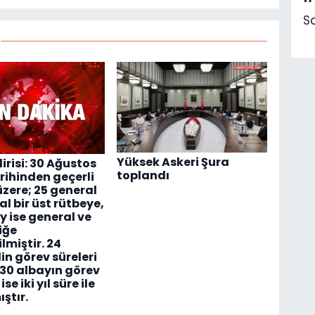
S
Yüksek Askeri Şura
irisi: 30 Ağustos
toplandı
rihinden geçerli
zere; 25 general
al bir üst rütbeye,
y ise general ve
iğe
lmiştir. 24
in görev süreleri
 530 albayın görev
ise iki yıl süre ile
ştır.