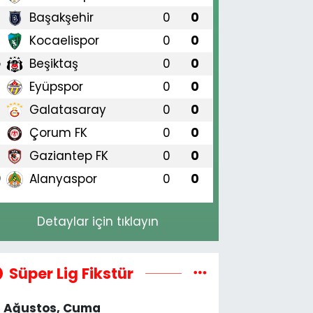
Başakşehir
0
0
3
Kocaelispor
0
0
4
Beşiktaş
0
0
5
Eyüpspor
0
0
6
Galatasaray
0
0
7
Çorum FK
0
0
8
Gaziantep FK
0
0
9
Alanyaspor
0
0
0
Detaylar için tıklayın
Süper Lig Fikstür
4 Ağustos, Cuma