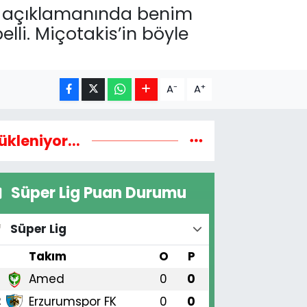
ki açıklamanında benim
li. Miçotakis’in böyle
-
+
A
A
ükleniyor...
Süper Lig Puan Durumu
Süper Lig
#
Takım
O
P
Amed
0
0
1
Erzurumspor FK
0
0
2