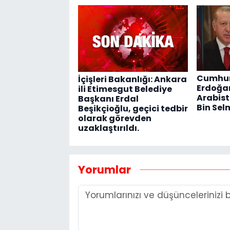
Cumhur
İçişleri Bakanlığı: Ankara
Erdoğan
ili Etimesgut Belediye
Arabist
Başkanı Erdal
Bin Sel
Beşikçioğlu, geçici tedbir
olarak görevden
uzaklaştırıldı.
Yorumlar