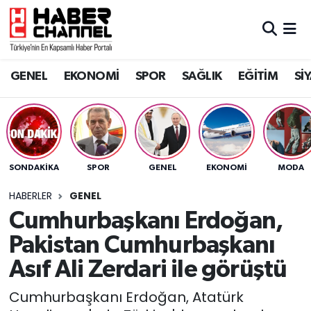
GENEL
Nöbetçi Eczaneler
GENEL
EKONOMİ
SPOR
SAĞLIK
EĞİTİM
Sİ
EKONOMİ
Hava Durumu
SPOR
Trafik Durumu
SAĞLIK
Süper Lig Puan Durumu ve Fikstür
SONDAKIKA
SPOR
GENEL
EKONOMİ
MODA
EĞİTİM
Tüm Manşetler
HABERLER
GENEL
Cumhurbaşkanı Erdoğan,
SİYASET
Son Dakika Haberleri
Pakistan Cumhurbaşkanı
MAGAZİN
Haber Arşivi
Asıf Ali Zerdari ile görüştü
Cumhurbaşkanı Erdoğan, Atatürk