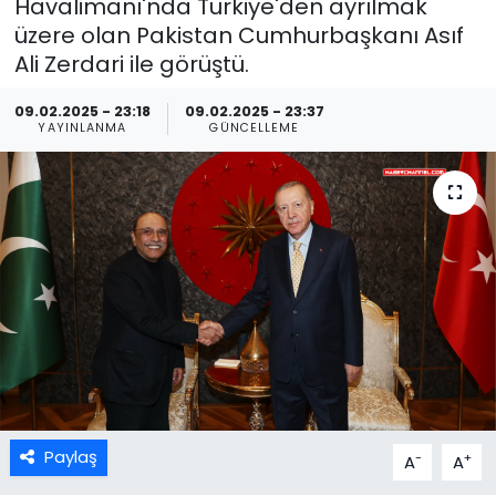
Havalimanı'nda Türkiye'den ayrılmak
üzere olan Pakistan Cumhurbaşkanı Asıf
Ali Zerdari ile görüştü.
09.02.2025 - 23:18
09.02.2025 - 23:37
YAYINLANMA
GÜNCELLEME
Paylaş
-
+
A
A