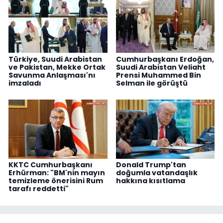
Türkiye, Suudi Arabistan
Cumhurbaşkanı Erdoğan,
ve Pakistan, Mekke Ortak
Suudi Arabistan Veliaht
Savunma Anlaşması'nı
Prensi Muhammed Bin
imzaladı
Selman ile görüştü
KKTC Cumhurbaşkanı
Donald Trump'tan
Erhürman: "BM'nin mayın
doğumla vatandaşlık
temizleme önerisini Rum
hakkına kısıtlama
tarafı reddetti"