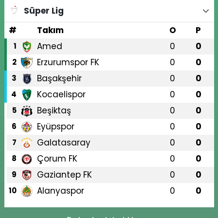
Süper Lig
#
Takım
O
P
Amed
0
0
1
Erzurumspor FK
0
0
2
Başakşehir
0
0
3
Kocaelispor
0
0
4
Beşiktaş
0
0
5
Eyüpspor
0
0
6
Galatasaray
0
0
7
Çorum FK
0
0
8
Gaziantep FK
0
0
9
Alanyaspor
0
0
10