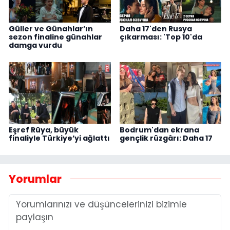
Güller ve Günahlar’ın
Daha 17'den Rusya
sezon finaline günahlar
çıkarması: 'Top 10'da
damga vurdu
Eşref Rüya, büyük
Bodrum'dan ekrana
finaliyle Türkiye’yi ağlattı
gençlik rüzgârı: Daha 17
Yorumlar