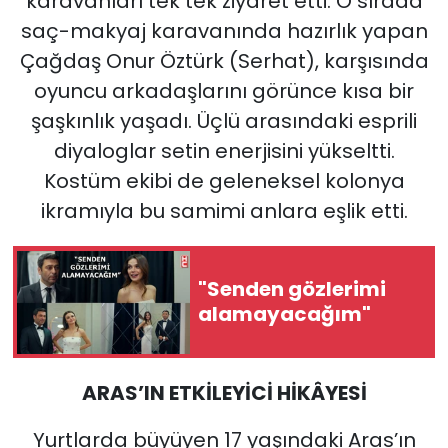
karavanları tek tek ziyaret etti. O sırada
saç-makyaj karavanında hazırlık yapan
Çağdaş Onur Öztürk (Serhat), karşısında
oyuncu arkadaşlarını görünce kısa bir
şaşkınlık yaşadı. Üçlü arasındaki esprili
diyaloglar setin enerjisini yükseltti.
Kostüm ekibi de geleneksel kolonya
ikramıyla bu samimi anlara eşlik etti.
"Senden gözlerimi
alamayacağım"
ARAS’IN ETKİLEYİCİ HİKÂYESİ
Yurtlarda büyüyen 17 yaşındaki Aras’ın