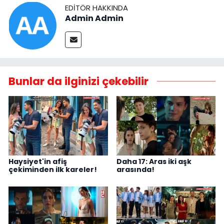
EDITÖR HAKKINDA
Admin Admin
Bunlar da ilginizi çekebilir
Haysiyet'in afiş
Daha 17: Aras iki aşk
çekiminden ilk kareler!
arasında!