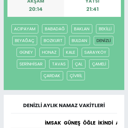
AKŞAM
YATSI
20:14
21:41
ACIPAYAM
BABADAĞ
BAKLAN
BEKİLLİ
BEYAĞAÇ
BOZKURT
BULDAN
DENİZLİ
GÜNEY
HONAZ
KALE
SARAYKÖY
SERİNHİSAR
TAVAS
ÇAL
ÇAMELİ
ÇARDAK
ÇİVRİL
DENİZLİ AYLIK NAMAZ VAKITLERI
İMSAK
GÜNEŞ
ÖĞLE
İKINDI
AKŞ