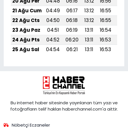
20 Ağu Per
04:48
06:16
13:12
16:56
19:
21 Ağu Cum
04:49
06:17
13:12
16:55
19:
22 Ağu Cts
04:50
06:18
13:12
16:55
19:
23 Ağu Paz
04:51
06:19
13:11
16:54
19:
24 Ağu Pts
04:52
06:20
13:11
16:53
19:
25 Ağu Sal
04:54
06:21
13:11
16:53
19:5
Bu internet haber sitesinde yayınlanan tüm yazı ve
fotoğrafların telif hakları haberchannel.com'a aittir.
Nöbetçi Eczaneler