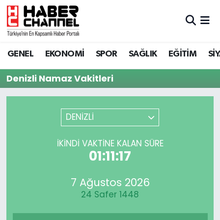
GENEL
Nöbetçi Eczaneler
GENEL
EKONOMİ
SPOR
SAĞLIK
EĞİTİM
Sİ
EKONOMİ
Hava Durumu
Denizli Namaz Vakitleri
SPOR
Trafik Durumu
SAĞLIK
Süper Lig Puan Durumu ve Fikstür
DENİZLİ
EĞİTİM
Tüm Manşetler
İKINDI VAKTINE KALAN SÜRE
01:11:17
SİYASET
Son Dakika Haberleri
7 Ağustos 2026
MAGAZİN
Haber Arşivi
24 Safer 1448