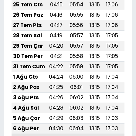
25 Tem Cts
04:15
05:54
13:15
17:06
20:
26 Tem Paz
04:16
05:55
13:15
17:06
20:
27 Tem Pts
04:17
05:56
13:15
17:06
20:
28 Tem Sal
04:19
05:57
13:15
17:05
20:
29 Tem Çar
04:20
05:57
13:15
17:05
20:
30 Tem Per
04:21
05:58
13:15
17:05
20:
31 Tem Cum
04:22
05:59
13:15
17:05
20:
1 Ağu Cts
04:24
06:00
13:15
17:04
20:
2 Ağu Paz
04:25
06:01
13:15
17:04
20:
3 Ağu Pts
04:26
06:02
13:15
17:04
20:
4 Ağu Sal
04:28
06:02
13:15
17:04
20:
5 Ağu Çar
04:29
06:03
13:15
17:03
20:
6 Ağu Per
04:30
06:04
13:15
17:03
20: