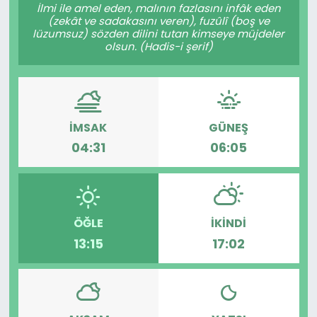
İlmi ile amel eden, malının fazlasını infâk eden
(zekât ve sadakasını veren), fuzûlî (boş ve
lüzumsuz) sözden dilini tutan kimseye müjdeler
olsun. (Hadis-i şerif)
İMSAK
GÜNEŞ
04:31
06:05
ÖĞLE
İKINDI
13:15
17:02