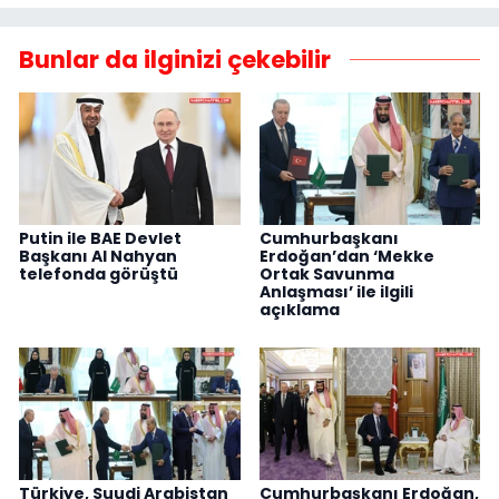
Bunlar da ilginizi çekebilir
Putin ile BAE Devlet
Cumhurbaşkanı
Başkanı Al Nahyan
Erdoğan’dan ‘Mekke
telefonda görüştü
Ortak Savunma
Anlaşması’ ile ilgili
açıklama
Türkiye, Suudi Arabistan
Cumhurbaşkanı Erdoğan,