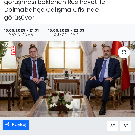
görüşmesi beklenen Rus heyet ile
Dolmabahçe Çalışma Ofisi'nde
görüşüyor.
15.05.2025 - 21:31
15.05.2025 - 22:33
YAYINLANMA
GÜNCELLEME
Paylaş
-
+
A
A