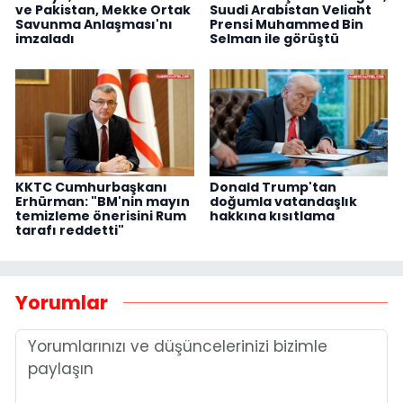
ve Pakistan, Mekke Ortak
Suudi Arabistan Veliaht
Savunma Anlaşması'nı
Prensi Muhammed Bin
imzaladı
Selman ile görüştü
KKTC Cumhurbaşkanı
Donald Trump'tan
Erhürman: "BM'nin mayın
doğumla vatandaşlık
temizleme önerisini Rum
hakkına kısıtlama
tarafı reddetti"
Yorumlar