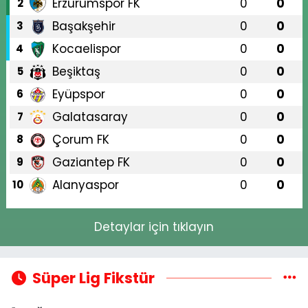
Erzurumspor FK
0
0
2
Başakşehir
0
0
3
Kocaelispor
0
0
4
Beşiktaş
0
0
5
Eyüpspor
0
0
6
Galatasaray
0
0
7
Çorum FK
0
0
8
Gaziantep FK
0
0
9
Alanyaspor
0
0
10
Detaylar için tıklayın
Süper Lig Fikstür