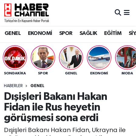
GENEL
Nöbetçi Eczaneler
GENEL
EKONOMİ
SPOR
SAĞLIK
EĞİTİM
Sİ
EKONOMİ
Hava Durumu
SPOR
Trafik Durumu
SAĞLIK
Süper Lig Puan Durumu ve Fikstür
SONDAKIKA
SPOR
GENEL
EKONOMİ
MODA
EĞİTİM
Tüm Manşetler
HABERLER
GENEL
Dışişleri Bakanı Hakan
SİYASET
Son Dakika Haberleri
Fidan ile Rus heyetin
MAGAZİN
Haber Arşivi
görüşmesi sona erdi
Dışişleri Bakanı Hakan Fidan, Ukrayna ile