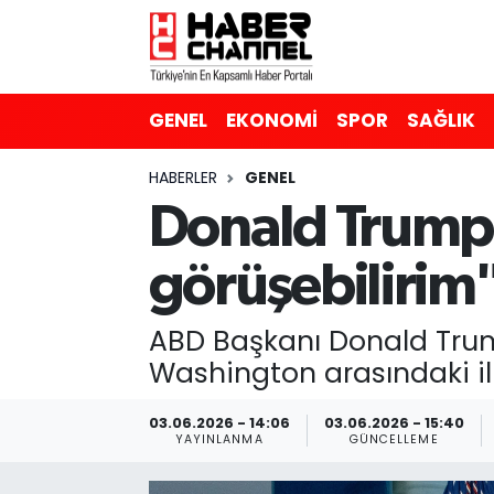
GENEL
Nöbetçi Eczaneler
GENEL
EKONOMİ
SPOR
SAĞLIK
EKONOMİ
Hava Durumu
HABERLER
GENEL
SPOR
Trafik Durumu
Donald Trump
SAĞLIK
Süper Lig Puan Durumu ve Fikstür
görüşebilirim
EĞİTİM
Tüm Manşetler
ABD Başkanı Donald Trum
SİYASET
Son Dakika Haberleri
Washington arasındaki ili
MAGAZİN
Haber Arşivi
03.06.2026 - 14:06
03.06.2026 - 15:40
YAYINLANMA
GÜNCELLEME