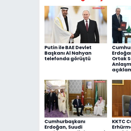
Putin ile BAE Devlet
Cumhur
Başkanı Al Nahyan
Erdoğa
telefonda görüştü
Ortak 
Anlaşmas
açıkla
Cumhurbaşkanı
KKTC C
Erdoğan, Suudi
Erhürm