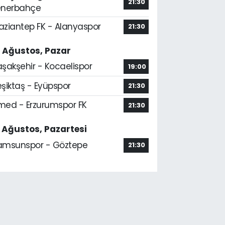
21:30
enerbahçe
aziantep FK - Alanyaspor
21:30
6 Ağustos, Pazar
aşakşehir - Kocaelispor
19:00
şiktaş - Eyüpspor
21:30
med - Erzurumspor FK
21:30
7 Ağustos, Pazartesi
amsunspor - Göztepe
21:30