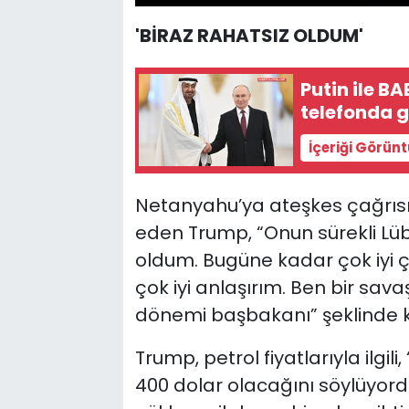
'BİRAZ RAHATSIZ OLDUM'
Putin ile B
telefonda 
İçeriği Görün
Netanyahu’ya ateşkes çağrısın
eden Trump, “Onun sürekli Lü
oldum. Bugüne kadar çok iyi ça
çok iyi anlaşırım. Ben bir sa
dönemi başbakanı” şeklinde 
Trump, petrol fiyatlarıyla ilgili
400 dolar olacağını söylüyordu.