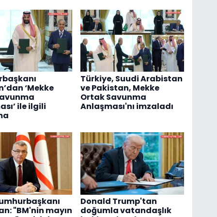
başkanı
Türkiye, Suudi Arabistan
n’dan ‘Mekke
ve Pakistan, Mekke
Savunma
Ortak Savunma
ı’ ile ilgili
Anlaşması'nı imzaladı
ma
umhurbaşkanı
Donald Trump'tan
an: "BM'nin mayın
doğumla vatandaşlık