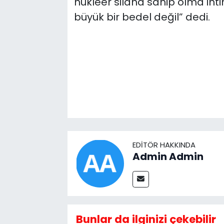
nükleer silaha sahip olma ih
büyük bir bedel değil” dedi.
EDITÖR HAKKINDA
Admin Admin
Bunlar da ilginizi çekebilir