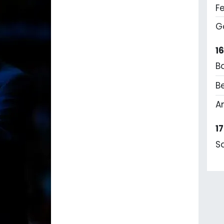
F
G
1
B
Be
A
1
S