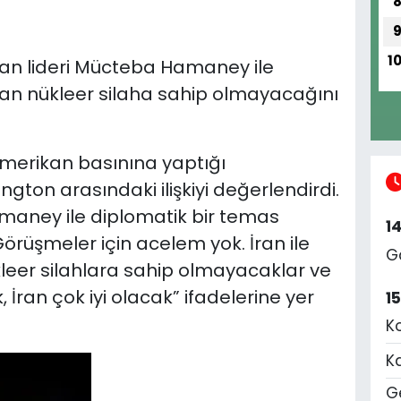
1
an lideri Mücteba Hamaney ile
İran nükleer silaha sahip olmayacağını
merikan basınına yaptığı
ton arasındaki ilişkiyi değerlendirdi.
amaney ile diplomatik bir temas
1
Görüşmeler için acelem yok. İran ile
G
ükleer silahlara sahip olmayacaklar ve
 İran çok iyi olacak” ifadelerine yer
1
K
K
Ge