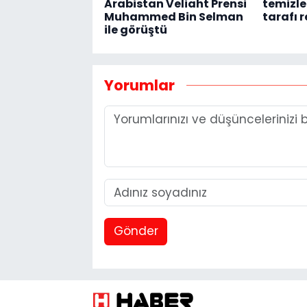
Arabistan Veliaht Prensi
temizle
Muhammed Bin Selman
tarafı 
ile görüştü
Yorumlar
Gönder