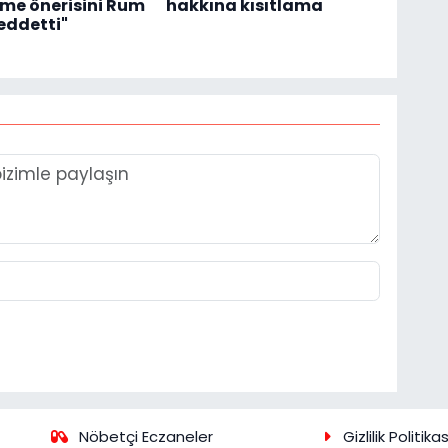
me önerisini Rum
hakkına kısıtlama
reddetti"
Nöbetçi Eczaneler
Gizlilik Politikas