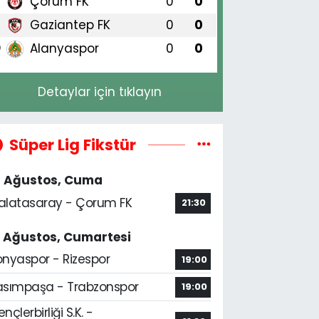
Çorum FK
0
0
8
Gaziantep FK
0
0
9
Alanyaspor
0
0
0
Detaylar için tıklayın
Süper Lig Fikstür
4 Ağustos, Cuma
alatasaray - Çorum FK
21:30
5 Ağustos, Cumartesi
onyaspor - Rizespor
19:00
asımpaşa - Trabzonspor
19:00
nçlerbirliği S.K. -