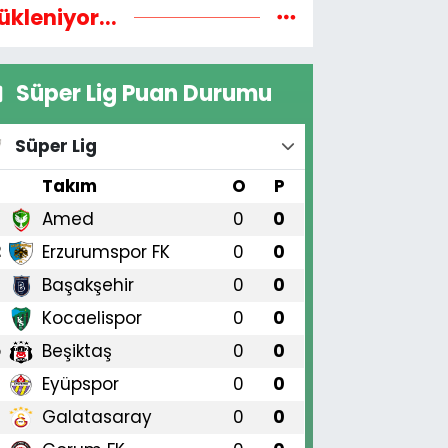
ükleniyor...
Süper Lig Puan Durumu
Süper Lig
#
Takım
O
P
Amed
0
0
1
Erzurumspor FK
0
0
2
Başakşehir
0
0
3
Kocaelispor
0
0
4
Beşiktaş
0
0
5
Eyüpspor
0
0
6
Galatasaray
0
0
7