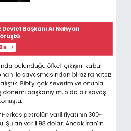
AE Devlet Başkanı Al Nahyan
görüştü
tüle
da bulunduğu öfkeli çıkışını kabul
bnan ile savaşmasından biraz rahatsız
lıştık. Bibi’yi çok severim ve onunla
vaş dönemi başkanıyım, o da bir savaş
konuştu.
, “Herkes petrolün varil fiyatının 300-
 Şu an varili 98 dolar. Ancak İran'ın