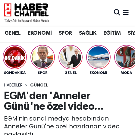
GENEL
Nöbetçi Eczaneler
GENEL
EKONOMİ
SPOR
SAĞLIK
EĞİTİM
Sİ
EKONOMİ
Hava Durumu
SPOR
Trafik Durumu
SAĞLIK
Süper Lig Puan Durumu ve Fikstür
SONDAKIKA
SPOR
GENEL
EKONOMİ
MODA
EĞİTİM
Tüm Manşetler
HABERLER
GÜNCEL
EGM'den 'Anneler
SİYASET
Son Dakika Haberleri
Günü'ne özel video...
MAGAZİN
Haber Arşivi
EGM'nin sanal medya hesabından
Anneler Günü'ne özel hazırlanan video
paylaşıldı.