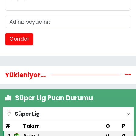
Gönder
Yükleniyor...
Süper Lig Puan Durumu
Süper Lig
#
Takım
O
P
Amed
0
0
1