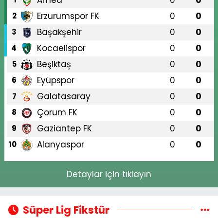
Erzurumspor FK
0
0
2
Başakşehir
0
0
3
Kocaelispor
0
0
4
Beşiktaş
0
0
5
Eyüpspor
0
0
6
Galatasaray
0
0
7
Çorum FK
0
0
8
Gaziantep FK
0
0
9
Alanyaspor
0
0
10
Detaylar için tıklayın
Süper Lig Fikstür