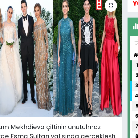
Y
m Mekhdieva çiftinin unutulmaz
rde Esma Sultan yalısında gerçekleşti.