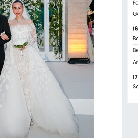
F
G
1
B
Be
A
1
S