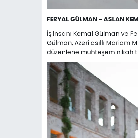
FERYAL GÜLMAN - ASLAN KE
İş insanı Kemal Gülman ve Fe
Gülman, Azeri asıllı Mariam M
düzenlene muhteşem nikah töre