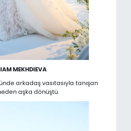
IAM MEKHDIEVA
üğünde arkadaş vasıtasıyla tanışan
çmeden aşka dönüştü.