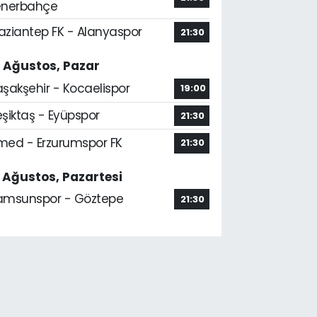
enerbahçe
aziantep FK - Alanyaspor
21:30
6 Ağustos, Pazar
aşakşehir - Kocaelispor
19:00
şiktaş - Eyüpspor
21:30
med - Erzurumspor FK
21:30
7 Ağustos, Pazartesi
amsunspor - Göztepe
21:30