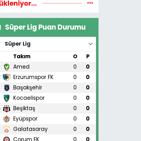
ükleniyor...
Süper Lig Puan Durumu
Süper Lig
#
Takım
O
P
Amed
0
0
1
Erzurumspor FK
0
0
2
Başakşehir
0
0
3
Kocaelispor
0
0
4
Beşiktaş
0
0
5
Eyüpspor
0
0
6
Galatasaray
0
0
7
Çorum FK
0
0
8