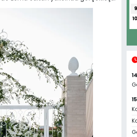
1
1
G
1
K
K
Ge