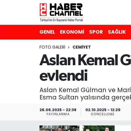
GENEL
Nöbetçi Eczaneler
GENEL
EKONOMİ
SPOR
SAĞLIK
EKONOMİ
Hava Durumu
FOTO GALERI
CEMIYET
SPOR
Trafik Durumu
Aslan Kemal 
SAĞLIK
Süper Lig Puan Durumu ve Fikstür
evlendi
EĞİTİM
Tüm Manşetler
Aslan Kemal Gülman ve Maria
Esma Sultan yalısında gerçekl
SİYASET
Son Dakika Haberleri
26.06.2025 - 22:38
02.10.2025 - 12:29
MAGAZİN
Haber Arşivi
YAYINLANMA
GÜNCELLEME