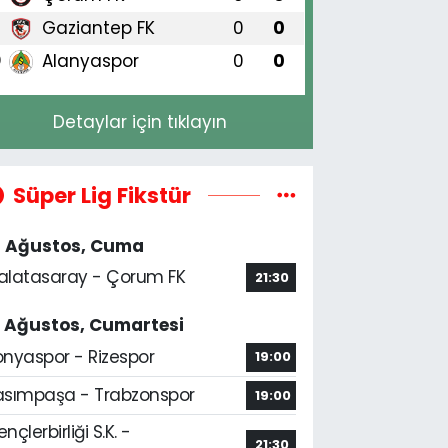
Gaziantep FK
0
0
9
Alanyaspor
0
0
0
Detaylar için tıklayın
Süper Lig Fikstür
4 Ağustos, Cuma
alatasaray - Çorum FK
21:30
5 Ağustos, Cumartesi
onyaspor - Rizespor
19:00
asımpaşa - Trabzonspor
19:00
nçlerbirliği S.K. -
21:30