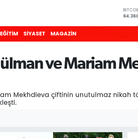
DOLA
47,70
EURO
55,02
EĞİTİM
SİYASET
MAGAZİN
STERLİ
64,189
GRAM 
6618.4
Gülman ve Mariam M
BİST10
13.887
BITCO
64.36
m Mekhdieva çiftinin unutulmaz nikah tö
eşti.