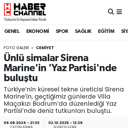
GENEL
Nöbetçi Eczaneler
GENEL
EKONOMİ
SPOR
SAĞLIK
EĞİTİM
Sİ
EKONOMİ
Hava Durumu
FOTO GALERI
CEMIYET
SPOR
Trafik Durumu
Ünlü simalar Sirena
SAĞLIK
Süper Lig Puan Durumu ve Fikstür
Marine'in 'Yaz Partisi'nde
buluştu
EĞİTİM
Tüm Manşetler
Türkiye’nin küresel tekne üreticisi Sirena
SİYASET
Son Dakika Haberleri
Marine’in, geçtiğimiz günlerde Villa
Maçakızı Bodrum’da düzenlediği Yaz
MAGAZİN
Haber Arşivi
Partisi’nde deniz tutkunları buluştu.
06.08.2024 - 21:33
02.10.2025 - 12:29
YAYINLANMA
GÜNCELLEME