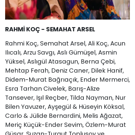
RAHMİ KOÇ - SEMAHAT ARSEL
Rahmi Koç, Semahat Arsel, Ali Koç, Acun
Ilıcalı, Arzu Savgı, Aslı Gümüşel, Asmin
Yüksel, Aslıgül Atasagun, Berna Çebi,
Mehtap Ferah, Deniz Caner, Dilek Hanif,
Didem-Murat Bağrıaçık, Ender Mermerci,
Esra Tarhan Civelek, Barış-Alize
Tansever, Işıl Reçber, Tilda Nayman, Nur
Bilen Yavuzer, Ayşegül & Hüseyin Köksal,
Carlo & Jülide Bernardini, Melis Ağazat,
Meriç Küçük-Ender Sevim, Özlem-Murat
Güsar, Suzan-Turgut Toplusoy ve