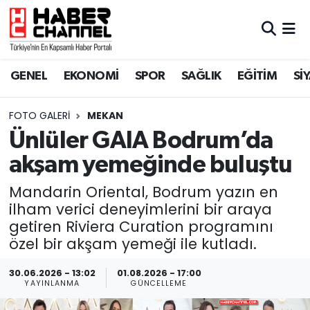
GENEL
Nöbetçi Eczaneler
GENEL
EKONOMİ
SPOR
SAĞLIK
EĞİTİM
Sİ
EKONOMİ
Hava Durumu
FOTO GALERI
MEKAN
SPOR
Trafik Durumu
Ünlüler GAIA Bodrum’da
SAĞLIK
Süper Lig Puan Durumu ve Fikstür
akşam yemeğinde buluştu
Mandarin Oriental, Bodrum yazın en
EĞİTİM
Tüm Manşetler
ilham verici deneyimlerini bir araya
getiren Riviera Curation programını
SİYASET
Son Dakika Haberleri
özel bir akşam yemeği ile kutladı.
MAGAZİN
Haber Arşivi
30.06.2026 - 13:02
01.08.2026 - 17:00
YAYINLANMA
GÜNCELLEME