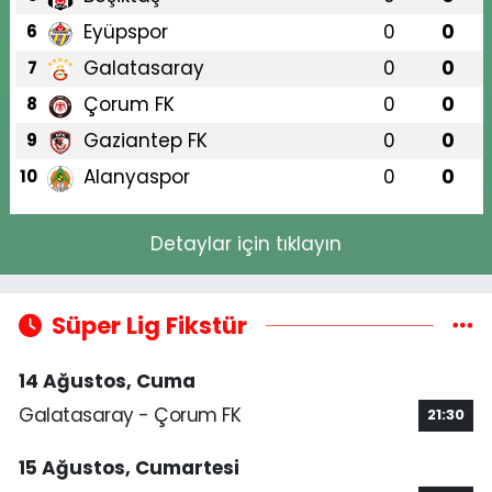
Eyüpspor
0
0
6
Galatasaray
0
0
7
Çorum FK
0
0
8
Gaziantep FK
0
0
9
Alanyaspor
0
0
10
Detaylar için tıklayın
Süper Lig Fikstür
14 Ağustos, Cuma
Galatasaray - Çorum FK
21:30
15 Ağustos, Cumartesi