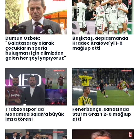
Dursun Özbek:
Beşiktaş, deplasmanda
"Galatasaray olarak
Hradec Kralove'yi 1-0
çocukların sporla
mağlup etti
buluşması için elimizden
gelen her şeyi yapıyoruz"
Trabzonspor'da
Fenerbahçe, sahasında
Mohamed Salah’a büyük
Sturm Graz’ı 2-0 mağlup
imza töreni
etti