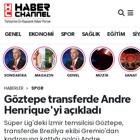
GENEL
Nöbetçi Eczaneler
GENEL
EKONOMİ
SPOR
SAĞLIK
EĞİTİM
Sİ
EKONOMİ
Hava Durumu
SPOR
Trafik Durumu
SAĞLIK
Süper Lig Puan Durumu ve Fikstür
SONDAKIKA
MAGAZİN
GENEL
MÜZİK
SANAT
EĞİTİM
Tüm Manşetler
HABERLER
SPOR
Göztepe transferde Andre
SİYASET
Son Dakika Haberleri
Henrique'yi açıkladı
MAGAZİN
Haber Arşivi
Süper Lig'deki İzmir temsilcisi Göztepe,
transferde Brezilya ekibi Gremio'dan
kadrosuna kattığı golcü Andre