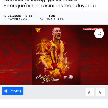
Henrique'nin imzasını resmen duyurdu.
19.06.2026 - 17:53
1 DK
YAYINLANMA
OKUNMA SÜRESI
Paylaş
-
+
A
A