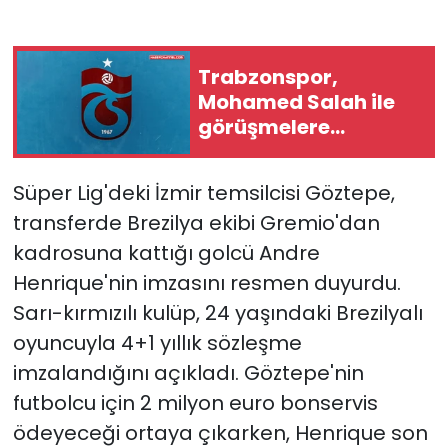
Trabzonspor,
Mohamed Salah ile
görüşmelere
başladı...
Süper Lig'deki İzmir temsilcisi Göztepe,
transferde Brezilya ekibi Gremio'dan
kadrosuna kattığı golcü Andre
Henrique'nin imzasını resmen duyurdu.
Sarı-kırmızılı kulüp, 24 yaşındaki Brezilyalı
oyuncuyla 4+1 yıllık sözleşme
imzalandığını açıkladı. Göztepe'nin
futbolcu için 2 milyon euro bonservis
ödeyeceği ortaya çıkarken, Henrique son