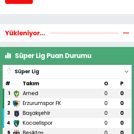
Yükleniyor...
Süper Lig Puan Durumu
Süper Lig
#
Takım
O
P
Amed
0
0
1
Erzurumspor FK
0
0
2
Başakşehir
0
0
3
Kocaelispor
0
0
4
Beşiktaş
0
0
5