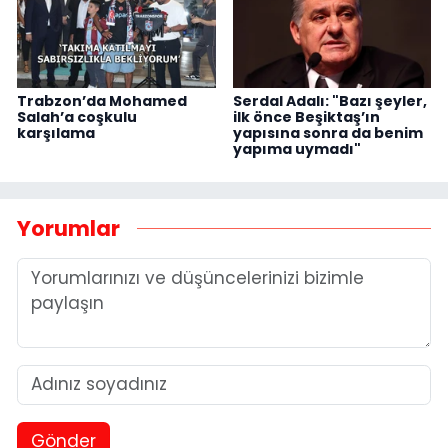
Trabzon’da Mohamed
Serdal Adalı: "Bazı şeyler,
Salah’a coşkulu
ilk önce Beşiktaş’ın
karşılama
yapısına sonra da benim
yapıma uymadı"
Yorumlar
Gönder