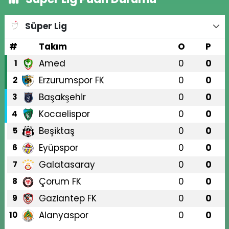
Süper Lig
#
Takım
O
P
Amed
0
0
1
Erzurumspor FK
0
0
2
Başakşehir
0
0
3
Kocaelispor
0
0
4
Beşiktaş
0
0
5
Eyüpspor
0
0
6
Galatasaray
0
0
7
Çorum FK
0
0
8
Gaziantep FK
0
0
9
Alanyaspor
0
0
10