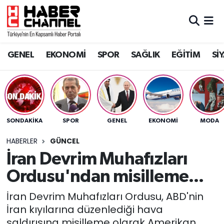
GENEL
Nöbetçi Eczaneler
GENEL
EKONOMİ
SPOR
SAĞLIK
EĞİTİM
Sİ
EKONOMİ
Hava Durumu
SPOR
Trafik Durumu
SAĞLIK
Süper Lig Puan Durumu ve Fikstür
SONDAKIKA
SPOR
GENEL
EKONOMİ
MODA
EĞİTİM
Tüm Manşetler
HABERLER
GÜNCEL
İran Devrim Muhafızları
SİYASET
Son Dakika Haberleri
Ordusu'ndan misilleme...
MAGAZİN
Haber Arşivi
İran Devrim Muhafızları Ordusu, ABD'nin
İran kıyılarına düzenlediği hava
saldırısına misilleme olarak Amerikan