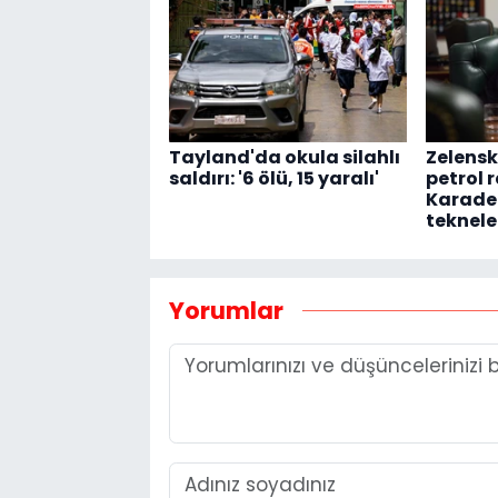
Tayland'da okula silahlı
Zelensk
saldırı: '6 ölü, 15 yaralı'
petrol r
Karaden
teknele
Yorumlar