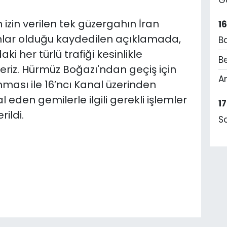
izin verilen tek güzergahın İran
1
ahlar olduğu kaydedilen açıklamada,
B
i her türlü trafiği kesinlikle
Be
riz. Hürmüz Boğazı'ndan geçiş için
A
ması ile 16’ncı Kanal üzerinden
l eden gemilerle ilgili gerekli işlemler
1
rildi.
S