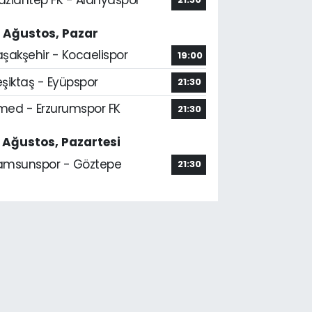
6 Ağustos, Pazar
aşakşehir - Kocaelispor
19:00
şiktaş - Eyüpspor
21:30
med - Erzurumspor FK
21:30
7 Ağustos, Pazartesi
amsunspor - Göztepe
21:30