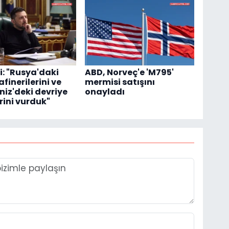
i: "Rusya'daki
ABD, Norveç'e 'M795'
afinerilerini ve
mermisi satışını
iz'deki devriye
onayladı
rini vurduk"