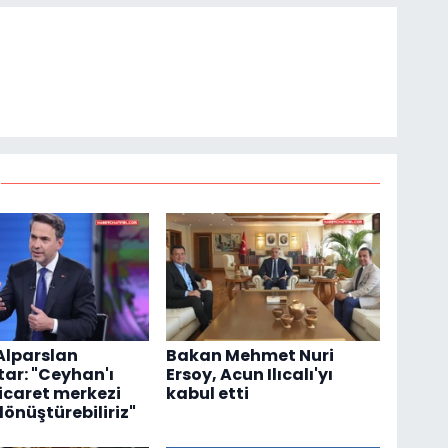
Alparslan
Bakan Mehmet Nuri
ar: "Ceyhan'ı
Ersoy, Acun Ilıcalı'yı
ticaret merkezi
kabul etti
dönüştürebiliriz"