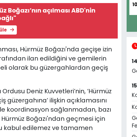
1
üz Boğazı’nın açılması ABD'nin
ağlı"
tüle
nması, Hürmüz Boğazı'nda geçişe izin
afından ilan edildiğini ve gemilerin
1
li olarak bu güzergahlardan geçiş
G
1
ı Ordusu Deniz Kuvvetleri’nin, ‘Hürmüz
K
iş güzergahına’ ilişkin açıklamasını
K
 ile koordinasyon sağlanmadan, bazı
n Hürmüz Boğazı'ndan geçmesi için
Ge
F
 Bu kabul edilemez ve tamamen
G