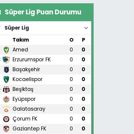
Süper Lig Puan Durumu
Süper Lig
#
Takım
O
P
Amed
0
0
1
Erzurumspor FK
0
0
2
Başakşehir
0
0
3
Kocaelispor
0
0
4
Beşiktaş
0
0
5
Eyüpspor
0
0
6
Galatasaray
0
0
7
Çorum FK
0
0
8
Gaziantep FK
0
0
9