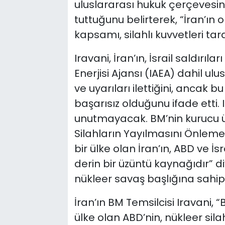
uluslararası hukuk çerçevesi
tuttuğunu belirterek, “İran’ın o
kapsamı, silahlı kuvvetleri tar
Iravani, İran’ın, İsrail saldırı
Enerjisi Ajansı (IAEA) dahil ulu
ve uyarıları ilettiğini, ancak b
başarısız olduğunu ifade etti. I
unutmayacak. BM’nin kurucu üy
Silahların Yayılmasını Önleme 
bir ülke olan İran’ın, ABD ve İ
derin bir üzüntü kaynağıdır” di
nükleer savaş başlığına sahip 
İran’ın BM Temsilcisi Iravani,
ülke olan ABD’nin, nükleer sil