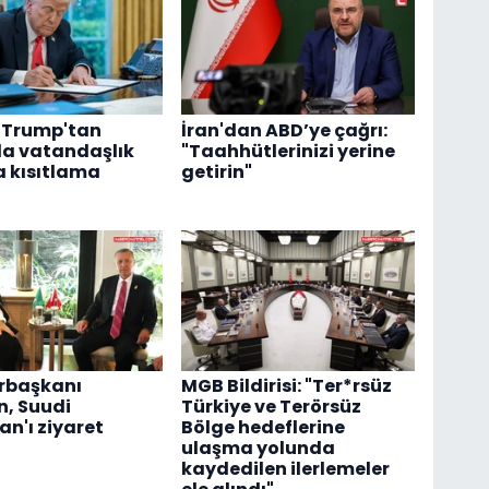
 Trump'tan
İran'dan ABD’ye çağrı:
a vatandaşlık
"Taahhütlerinizi yerine
 kısıtlama
getirin"
başkanı
MGB Bildirisi: "Ter*rsüz
, Suudi
Türkiye ve Terörsüz
an'ı ziyaret
Bölge hedeflerine
ulaşma yolunda
kaydedilen ilerlemeler