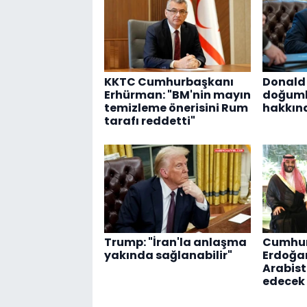
KKTC Cumhurbaşkanı
Donald
Erhürman: "BM'nin mayın
doğuml
temizleme önerisini Rum
hakkına
tarafı reddetti"
Trump: "İran'la anlaşma
Cumhur
yakında sağlanabilir"
Erdoğan
Arabist
edecek