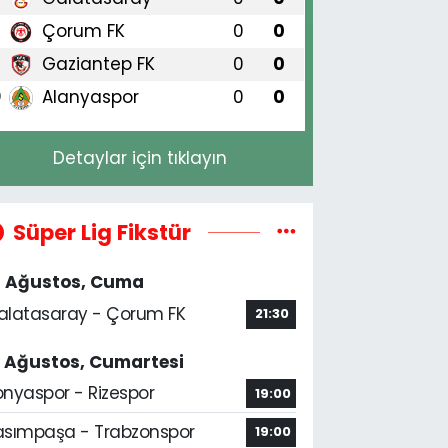
Çorum FK
0
0
8
Gaziantep FK
0
0
9
Alanyaspor
0
0
0
Detaylar için tıklayın
Süper Lig Fikstür
4 Ağustos, Cuma
alatasaray - Çorum FK
21:30
5 Ağustos, Cumartesi
onyaspor - Rizespor
19:00
asımpaşa - Trabzonspor
19:00