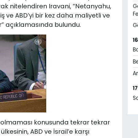
ak nitelendiren Iravani, “Netanyahu,
Ge
F
iş ve ABD’yi bir kez daha maliyetli ve
ir” açıklamasında bulundu.
G
1
B
Be
A
1
S
il olmaması konusunda tekrar tekrar
lkesinin, ABD ve İsrail’e karşı