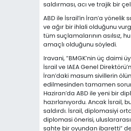
saldırması, acı ve trajik bir çeli
ABD ile İsrail’in İran’a yönelik
ve ağır bir ihlali olduğunu vur
tüm suçlamalarının asılsız, h
amaçlı olduğunu söyledi.
Iravani, “BMGK’nin üç daimi üyes
İsrail ve IAEA Genel Direktörü’
İran’daki masum sivillerin ölümü
edilmesinden tamamen soruml
Haziran’da ABD ile yeni bir d
hazırlanıyordu. Ancak İsrail,
saldırdı. İsrail, diplomasiyi or
diplomasi önerisi, uluslarara
sahte bir oyundan ibaretti” de