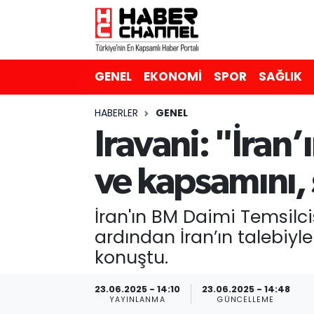
GENEL
Nöbetçi Eczaneler
GENEL
EKONOMİ
SPOR
SAĞLIK
EKONOMİ
Hava Durumu
HABERLER
GENEL
SPOR
Trafik Durumu
Iravani: "İran’
SAĞLIK
Süper Lig Puan Durumu ve Fikstür
ve kapsamını, 
EĞİTİM
Tüm Manşetler
İran'ın BM Daimi Temsilcis
SİYASET
Son Dakika Haberleri
ardından İran’ın talebiyl
konuştu.
MAGAZİN
Haber Arşivi
23.06.2025 - 14:10
23.06.2025 - 14:48
YAYINLANMA
GÜNCELLEME