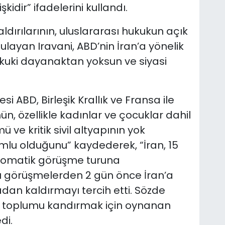
şkidir” ifadelerini kullandı.
 saldırılarının, uluslararası hukukun açık
gulayan Iravani, ABD’nin İran’a yönelik
ukuki dayanaktan yoksun ve siyasi
i ABD, Birleşik Krallık ve Fransa ile
nün, özellikle kadınlar ve çocuklar dahil
 ve kritik sivil altyapının yok
u olduğunu” kaydederek, “İran, 15
iplomatik görüşme turuna
 bu görüşmelerden 2 gün önce İran’a
tadan kaldırmayı tercih etti. Sözde
sı toplumu kandırmak için oynanan
di.