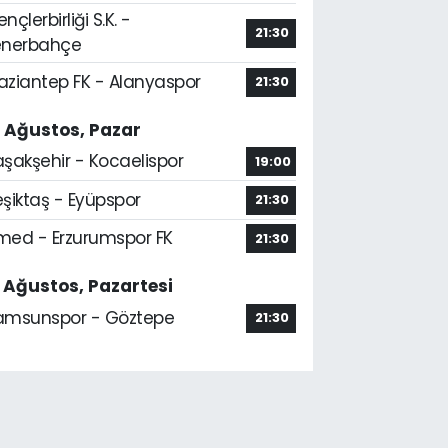
nçlerbirliği S.K. -
21:30
enerbahçe
aziantep FK - Alanyaspor
21:30
6 Ağustos, Pazar
aşakşehir - Kocaelispor
19:00
şiktaş - Eyüpspor
21:30
med - Erzurumspor FK
21:30
7 Ağustos, Pazartesi
amsunspor - Göztepe
21:30