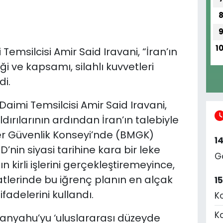
1
i Temsilcisi Amir Said Iravani, “İran’ın
iği ve kapsamı, silahlı kuvvetleri
di.
 Daimi Temsilcisi Amir Said Iravani,
dırılarının ardından İran’ın talebiyle
ler Güvenlik Konseyi’nde (BMGK)
1
BD’nin siyasi tarihine kara bir leke
G
nın kirli işlerini gerçekleştiremeyince,
lerinde bu iğrenç planın en alçak
1
fadelerini kullandı.
K
K
tanyahu’yu ‘uluslararası düzeyde