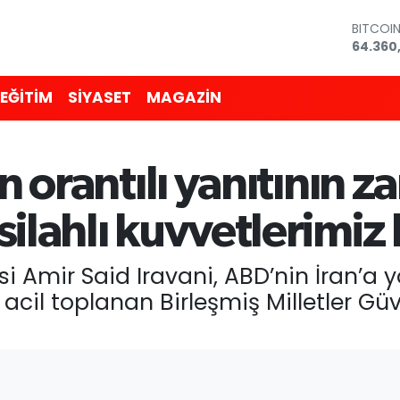
DOLAR
47,714
EURO
55,031
EĞİTİM
SİYASET
MAGAZİN
STERLİ
64,246
GRAM A
6574.8
ın orantılı yanıtının z
BİST10
13.887
BITCOI
silahlı kuvvetlerimiz
64.360
i Amir Said Iravani, ABD’nin İran’a yö
e acil toplanan Birleşmiş Milletler Gü