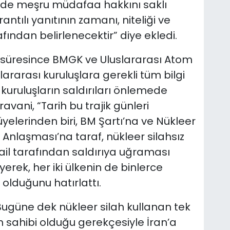
nde meşru müdafaa hakkını saklı
rantılı yanıtının zamanı, niteliği ve
afından belirlenecektir” diye ekledi.
ları süresince BMGK ve Uluslararası Atom
slararası kuruluşlara gerekli tüm bilgi
u kuruluşların saldırıları önlemede
ravani, “Tarih bu trajik günleri
elerinden biri, BM Şartı’na ve Nükleer
Anlaşması’na taraf, nükleer silahsız
srail tarafından saldırıya uğraması
yerek, her iki ülkenin de binlerce
olduğunu hatırlattı.
 “Bugüne dek nükleer silah kullanan tek
ah sahibi olduğu gerekçesiyle İran’a