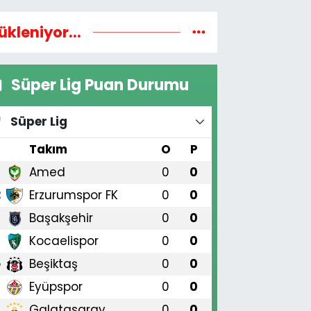
ükleniyor...
Süper Lig Puan Durumu
Süper Lig
#
Takım
O
P
Amed
0
0
1
Erzurumspor FK
0
0
2
Başakşehir
0
0
3
Kocaelispor
0
0
4
Beşiktaş
0
0
5
Eyüpspor
0
0
6
Galatasaray
0
0
7