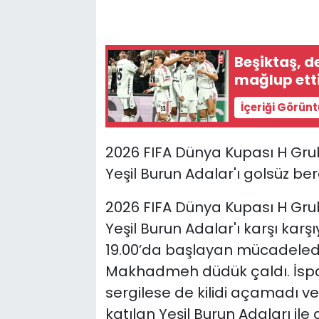
Beşiktaş, 
mağlup ett
İçeriği Görün
2026 FIFA Dünya Kupası H Grub
Yeşil Burun Adalar'ı golsüz be
2026 FIFA Dünya Kupası H Grub
Yeşil Burun Adalar'ı karşı kar
19.00’da başlayan mücadele
Makhadmeh düdük çaldı. İsp
sergilese de kilidi açamadı ve
katılan Yeşil Burun Adaları ile