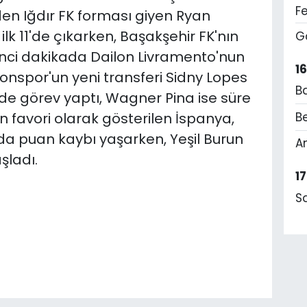
F
nden Iğdır FK forması giyen Ryan
 11'de çıkarken, Başakşehir FK'nın
G
inci dakikada Dailon Livramento'nun
1
onspor'un yeni transferi Sidny Lopes
B
'de görev yaptı, Wagner Pina ise süre
favori olarak gösterilen İspanya,
Be
da puan kaybı yaşarken, Yeşil Burun
A
şladı.
1
S