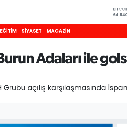
BITCO
64.84
DOLA
47,74
EURO
EĞİTİM
SİYASET
MAGAZİN
55,251
STERLİ
64,481
GRAM 
 Burun Adaları ile go
6660.
BİST10
13.779
Grubu açılış karşılaşmasında İspanya