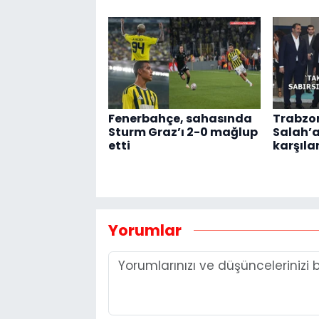
Fenerbahçe, sahasında
Trabzo
Sturm Graz’ı 2-0 mağlup
Salah’a
etti
karşıl
Yorumlar