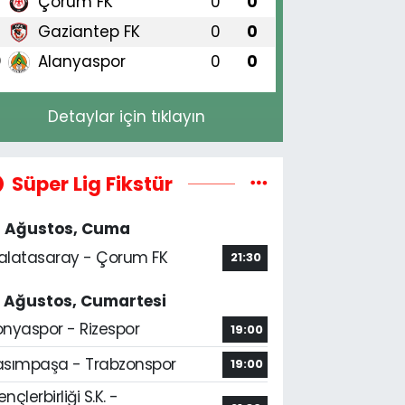
Çorum FK
0
0
8
Gaziantep FK
0
0
9
Alanyaspor
0
0
0
Detaylar için tıklayın
Süper Lig Fikstür
4 Ağustos, Cuma
alatasaray - Çorum FK
21:30
5 Ağustos, Cumartesi
onyaspor - Rizespor
19:00
asımpaşa - Trabzonspor
19:00
nçlerbirliği S.K. -