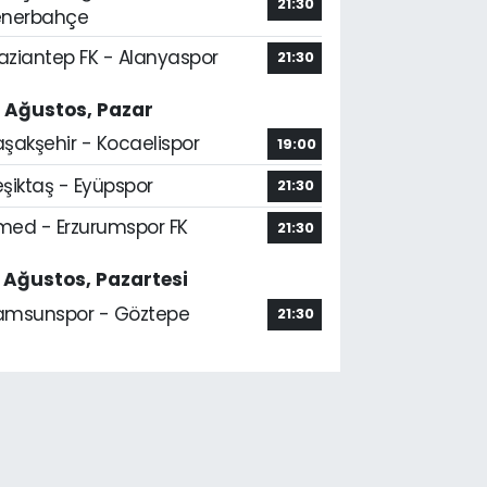
21:30
enerbahçe
aziantep FK - Alanyaspor
21:30
6 Ağustos, Pazar
aşakşehir - Kocaelispor
19:00
şiktaş - Eyüpspor
21:30
med - Erzurumspor FK
21:30
7 Ağustos, Pazartesi
amsunspor - Göztepe
21:30