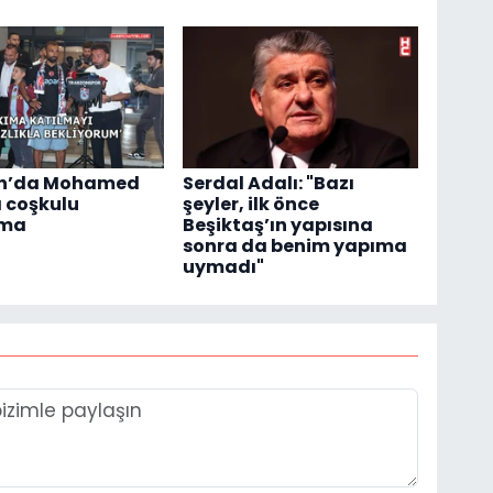
n’da Mohamed
Serdal Adalı: "Bazı
 coşkulu
şeyler, ilk önce
ama
Beşiktaş’ın yapısına
sonra da benim yapıma
uymadı"