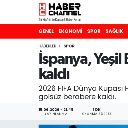
GENEL
Nöbetçi Eczaneler
GENEL
EKONOMİ
SPOR
SAĞLIK
EKONOMİ
Hava Durumu
HABERLER
SPOR
SPOR
Trafik Durumu
İspanya, Yeşil
SAĞLIK
Süper Lig Puan Durumu ve Fikstür
kaldı
EĞİTİM
Tüm Manşetler
2026 FIFA Dünya Kupası H 
SİYASET
Son Dakika Haberleri
golsüz berabere kaldı.
MAGAZİN
Haber Arşivi
15.06.2026 - 21:45
1 DK
YAYINLANMA
OKUNMA SÜRESI