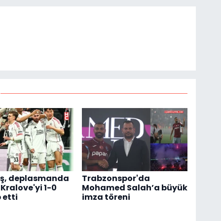
aş, deplasmanda
Trabzonspor'da
Kralove'yi 1-0
Mohamed Salah’a büyük
etti
imza töreni