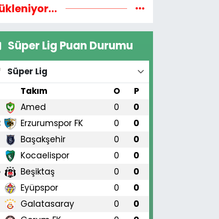
ükleniyor...
Süper Lig Puan Durumu
Süper Lig
#
Takım
O
P
Amed
0
0
1
Erzurumspor FK
0
0
2
Başakşehir
0
0
3
Kocaelispor
0
0
4
Beşiktaş
0
0
5
Eyüpspor
0
0
6
Galatasaray
0
0
7