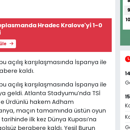
1
deplasmanda Hradec Kralove'yi 1-0
i
tüle
u açılış karşılaşmasında İspanya ile
rabere kaldı.
1
G
u açılış karşılaşmasında İspanya ile
şıya geldi. Atlanta Stadyumu’nda TSİ
1
de Ürdünlü hakem Adham
K
anya, maçın tamamında üstün oyun
K
 tarihinde ilk kez Dünya Kupası’na
 golsüz berabere kaldı. Yeşil Burun
Ge