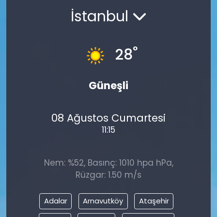
İstanbul
°
28
Güneşli
08 Ağustos Cumartesi
11:15
Nem: %52, Basınç: 1010 hpa hPa,
Rüzgar: 1.50 m/s
Adalar
Arnavutköy
Ataşehir