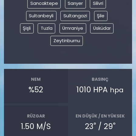
Sancaktepe
Sarıyer
Silivri
Sultanbeyli
Sultangazi
Şile
Şişli
Tuzla
Ümraniye
Üsküdar
Zeytinburnu
NEM
BASINÇ
%52
1010 HPA
hpa
RÜZGAR
EN DÜŞÜK / EN YÜKSEK
°
°
1.50 M/S
23
/ 29