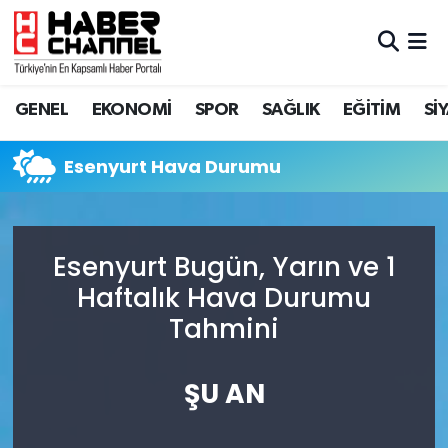
GENEL
Nöbetçi Eczaneler
GENEL
EKONOMİ
SPOR
SAĞLIK
EĞİTİM
Sİ
EKONOMİ
Hava Durumu
Esenyurt Hava Durumu
SPOR
Trafik Durumu
SAĞLIK
Süper Lig Puan Durumu ve Fikstür
Esenyurt Bugün, Yarın ve 1
EĞİTİM
Tüm Manşetler
Haftalık Hava Durumu
Tahmini
SİYASET
Son Dakika Haberleri
MAGAZİN
Haber Arşivi
ŞU AN