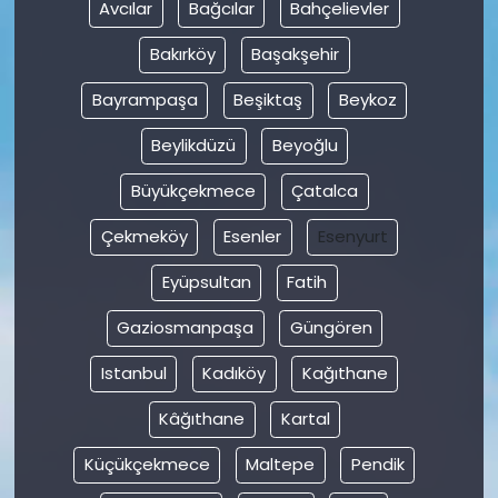
Avcılar
Bağcılar
Bahçelievler
Bakırköy
Başakşehir
Bayrampaşa
Beşiktaş
Beykoz
Beylikdüzü
Beyoğlu
Büyükçekmece
Çatalca
Çekmeköy
Esenler
Esenyurt
Eyüpsultan
Fatih
Gaziosmanpaşa
Güngören
Istanbul
Kadıköy
Kağıthane
Kâğıthane
Kartal
Küçükçekmece
Maltepe
Pendik