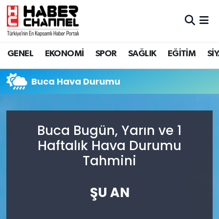
GENEL
Nöbetçi Eczaneler
GENEL
EKONOMİ
SPOR
SAĞLIK
EĞİTİM
Sİ
EKONOMİ
Hava Durumu
Buca Hava Durumu
SPOR
Trafik Durumu
SAĞLIK
Süper Lig Puan Durumu ve Fikstür
Buca Bugün, Yarın ve 1
EĞİTİM
Tüm Manşetler
Haftalık Hava Durumu
Tahmini
SİYASET
Son Dakika Haberleri
MAGAZİN
Haber Arşivi
ŞU AN