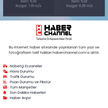
Nem: %38
Nem: %39
Rüzgar: 7.81 m/s
Rüzgar: 6.39 m/s
Bu internet haber sitesinde yayınlanan tüm yazı ve
fotoğrafların telif hakları haberchannel.com'a aittir.
Nöbetçi Eczaneler
Hava Durumu
Trafik Durumu
Puan Durumu ve Fikstür
Tüm Manşetler
Son Dakika Haberleri
Haber Arşivi