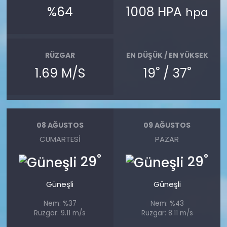
%64
1008 HPA
hpa
RÜZGAR
EN DÜŞÜK / EN YÜKSEK
°
°
1.69 M/S
19
/ 37
08 AĞUSTOS
09 AĞUSTOS
CUMARTESI
PAZAR
°
°
29
29
Güneşli
Güneşli
Nem: %37
Nem: %43
Rüzgar: 9.11 m/s
Rüzgar: 8.11 m/s