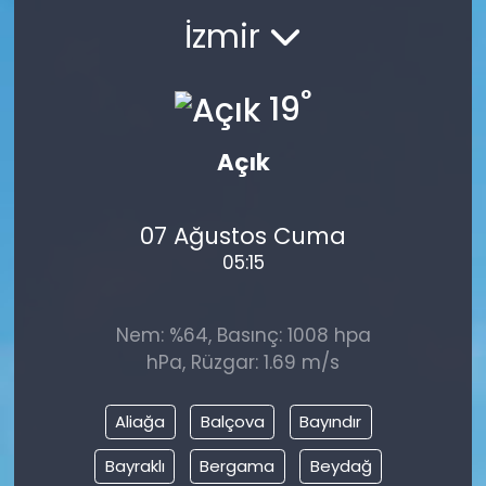
İzmir
°
19
Açık
07 Ağustos Cuma
05:15
Nem: %64, Basınç: 1008 hpa
hPa, Rüzgar: 1.69 m/s
Aliağa
Balçova
Bayındır
Bayraklı
Bergama
Beydağ