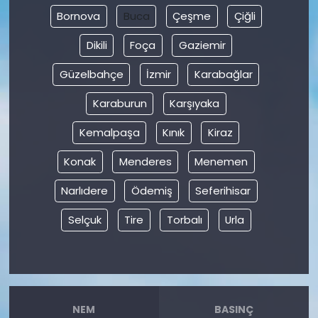
Bornova
Buca
Çeşme
Çiğli
Dikili
Foça
Gaziemir
Güzelbahçe
İzmir
Karabağlar
Karaburun
Karşıyaka
Kemalpaşa
Kınık
Kiraz
Konak
Menderes
Menemen
Narlıdere
Ödemiş
Seferihisar
Selçuk
Tire
Torbalı
Urla
NEM
BASINÇ