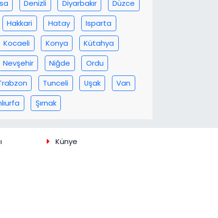
rsa
Denizli
Diyarbakır
Düzce
Hakkari
Hatay
Isparta
Kocaeli
Konya
Kütahya
Nevşehir
Niğde
Ordu
Trabzon
Tunceli
Uşak
Van
lıurfa
Şırnak
ı
Künye