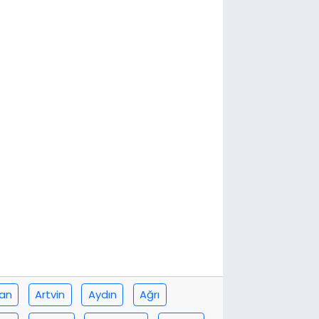
an
Artvin
Aydın
Ağrı