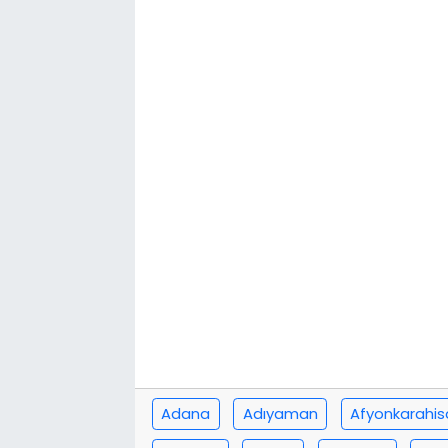
Adana
Adıyaman
Afyonkarahis