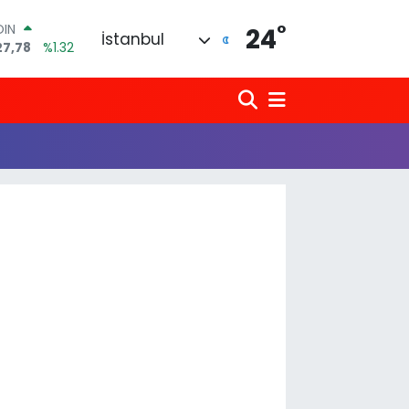
°
OIN
24
İstanbul
27,78
%1.32
AR
971
%0.05
O
336
%0.18
LİN
534
%0.22
 ALTIN
.85
%0.54
100
03
%11