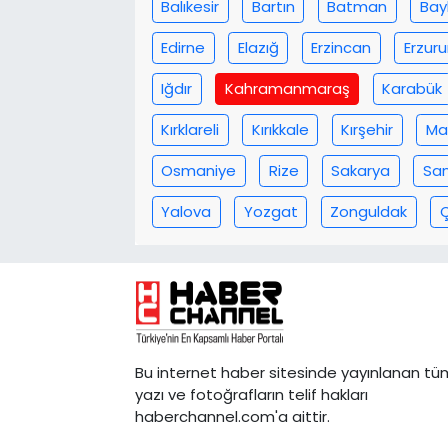
Balıkesir
Bartın
Batman
Bay
Edirne
Elazığ
Erzincan
Erzur
Iğdır
Kahramanmaraş
Karabük
Kırklareli
Kırıkkale
Kırşehir
Ma
Osmaniye
Rize
Sakarya
Sa
Yalova
Yozgat
Zonguldak
Bu internet haber sitesinde yayınlanan tü
yazı ve fotoğrafların telif hakları
haberchannel.com'a aittir.