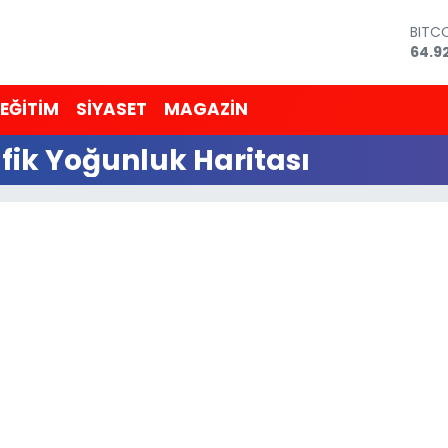
BITC
64.9
DOL
47,5
EĞİTİM
SİYASET
MAGAZİN
EUR
55,1
k Yoğunluk Haritası
STER
64,2
GRAM
6527
BİST
13.7