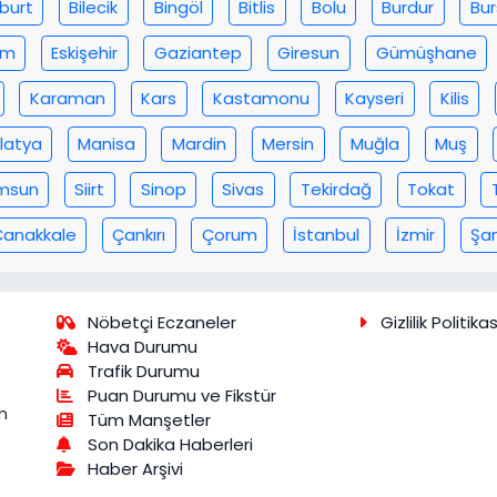
burt
Bilecik
Bingöl
Bitlis
Bolu
Burdur
Bu
um
Eskişehir
Gaziantep
Giresun
Gümüşhane
Karaman
Kars
Kastamonu
Kayseri
Kilis
latya
Manisa
Mardin
Mersin
Muğla
Muş
msun
Siirt
Sinop
Sivas
Tekirdağ
Tokat
Çanakkale
Çankırı
Çorum
İstanbul
İzmir
Şan
Nöbetçi Eczaneler
Gizlilik Politikas
Hava Durumu
Trafik Durumu
Puan Durumu ve Fikstür
m
Tüm Manşetler
Son Dakika Haberleri
Haber Arşivi