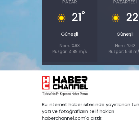
PAZAR
PAZARTESI
°
21
22
Güneşli
Güneşli
Nem: %63
Nem: %62
Rüzgar: 4.89 m/s
Rüzgar: 5.61 m
Bu internet haber sitesinde yayınlanan tü
yazı ve fotoğrafların telif hakları
haberchannel.com'a aittir.