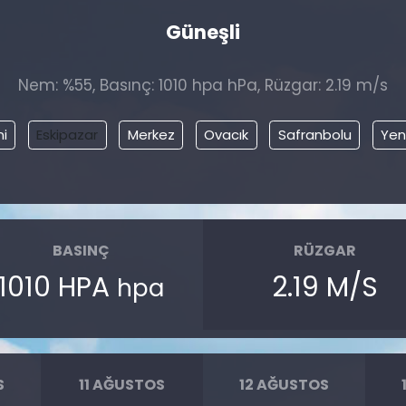
Güneşli
Nem: %55, Basınç: 1010 hpa hPa, Rüzgar: 2.19 m/s
ni
Eskipazar
Merkez
Ovacık
Safranbolu
Yen
BASINÇ
RÜZGAR
1010 HPA
2.19 M/S
hpa
S
11 AĞUSTOS
12 AĞUSTOS