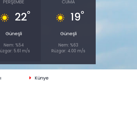
PERŞEMBE
CUMA
°
°
22
19
Güneşli
Güneşli
Nem: %54
Nem: %63
üzgar: 5.61 m/s
Rüzgar: 4.00 m/s
ı
Künye