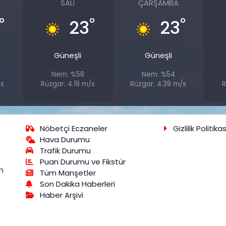
SALI
ÇARŞAMBA
°
°
°
23
23
Güneşli
Güneşli
Nem: %58
Nem: %54
/s
Rüzgar: 4.19 m/s
Rüzgar: 4.39 m/s
R
Nöbetçi Eczaneler
Gizlilik Politikas
Hava Durumu
Trafik Durumu
Puan Durumu ve Fikstür
m
Tüm Manşetler
Son Dakika Haberleri
Haber Arşivi