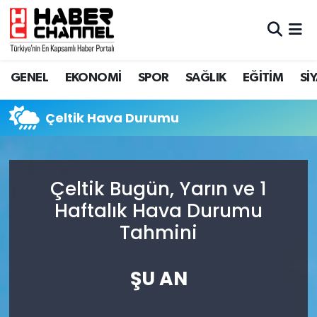
GENEL
Nöbetçi Eczaneler
GENEL
EKONOMİ
SPOR
SAĞLIK
EĞİTİM
Sİ
EKONOMİ
Hava Durumu
Çeltik Hava Durumu
SPOR
Trafik Durumu
SAĞLIK
Süper Lig Puan Durumu ve Fikstür
Çeltik Bugün, Yarın ve 1
EĞİTİM
Tüm Manşetler
Haftalık Hava Durumu
Tahmini
SİYASET
Son Dakika Haberleri
MAGAZİN
Haber Arşivi
ŞU AN