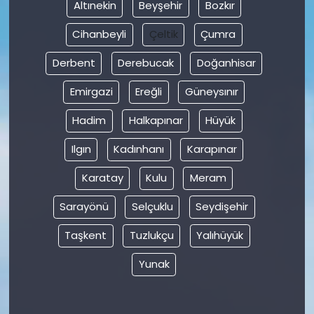
Altınekin
Beyşehir
Bozkır
Cihanbeyli
Çeltik
Çumra
Derbent
Derebucak
Doğanhisar
Emirgazi
Ereğli
Güneysınır
Hadim
Halkapınar
Hüyük
Ilgın
Kadınhanı
Karapınar
Karatay
Kulu
Meram
Sarayönü
Selçuklu
Seydişehir
Taşkent
Tuzlukçu
Yalıhüyük
Yunak