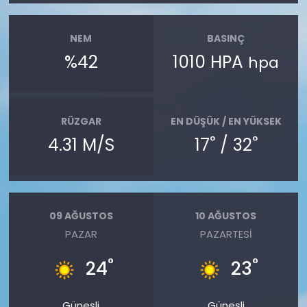
NEM
BASINÇ
%42
1010 HPA
hpa
RÜZGAR
EN DÜŞÜK / EN YÜKSEK
°
°
4.31 M/S
17
/ 32
09 AĞUSTOS
10 AĞUSTOS
PAZAR
PAZARTESI
°
°
24
23
Güneşli
Güneşli