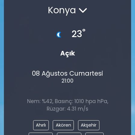
Konya
°
23
Açık
08 Ağustos Cumartesi
21:00
Nem: %42, Basınç: 1010 hpa hPa,
Rüzgar: 4.31 m/s
Ahırlı
Akören
Akşehir