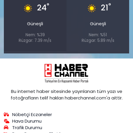
°
°
24
21
Güneşli
Güneşli
Nem: %39
Nem: %51
Rüzgar: 7.39 m/s
Rüzgar: 5.89 m/s
Bu internet haber sitesinde yayınlanan tüm yazı ve
fotoğrafların telif hakları haberchannel.com'a aittir.
Nöbetçi Eczaneler
Hava Durumu
Trafik Durumu