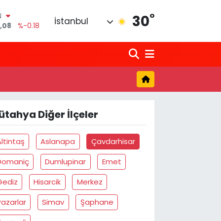
°
N
30
İstanbul
,08
%-0.18
6
%0.18
0
%0.32
N
1
%0.38
LTIN
5
%0.03
ütahya Diğer İlçeler
0
%-14
Altintaş
Aslanapa
Çavdarhisar
Domaniç
Dumlupinar
Emet
Gediz
Hisarcik
Merkez
Pazarlar
Simav
Şaphane