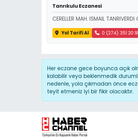
Tanrıkulu Eczanesi
CERELLER MAH. ISMAIL TANRIVERDI 
Yol Tarifi Al
0 (274) 351 20 1
Her eczane gece boyunca açık olma
kalabilir veya beklenmedik duruml
nedenle, yola çıkmadan önce ecza
teyit etmeniz iyi bir fikir olacaktır.