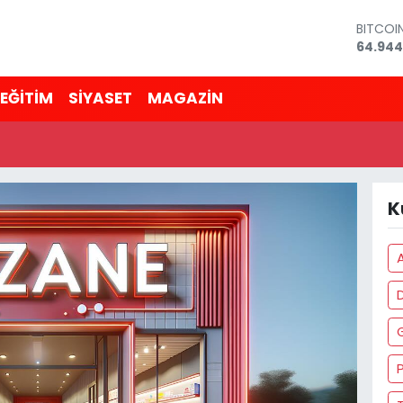
BITCOI
64.944
DOLAR
47,743
EĞİTİM
SİYASET
MAGAZİN
EURO
55,251
STERLİ
64,481
GRAM A
6660.5
K
BİST10
13.779