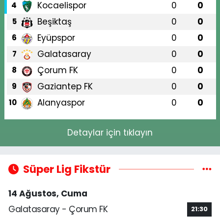
Kocaelispor
0
0
4
Beşiktaş
0
0
5
Eyüpspor
0
0
6
Galatasaray
0
0
7
Çorum FK
0
0
8
Gaziantep FK
0
0
9
Alanyaspor
0
0
10
Detaylar için tıklayın
Süper Lig Fikstür
14 Ağustos, Cuma
Galatasaray - Çorum FK
21:30