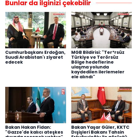
Bunlar da ilginizi çekebilir
Cumhurbaşkanı Erdoğan,
MGB Bildirisi: "Ter*rsüz
Suudi Arabistan'ı ziyaret
Türkiye ve Terörsüz
edecek
Bölge hedeflerine
ulaşma yolunda
kaydedilen ilerlemeler
ele alındı"
Bakan Hakan Fidan:
Bakan Yaşar Güler, KKTC
"Gazze'de kalıcı ateşkes
Dışişleri Bakanı Tahsin
dışında seçenek yoktur"
Ertuğruloğlu ile görüştü