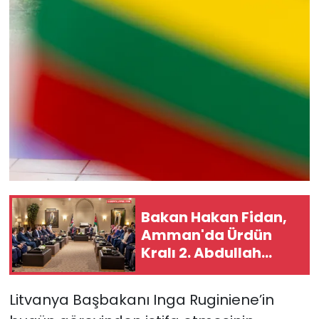
Bakan Hakan Fidan,
Amman'da Ürdün
Kralı 2. Abdullah
tarafından kabul
edildi
Litvanya Başbakanı Inga Ruginiene’in