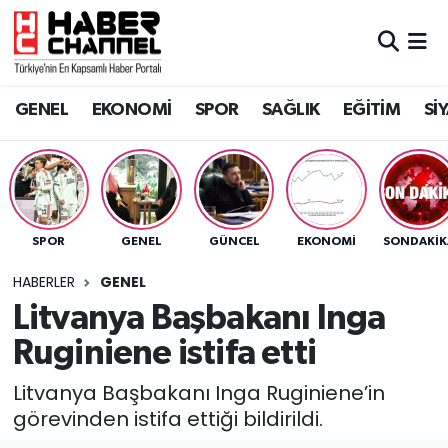
GENEL
Nöbetçi Eczaneler
GENEL
EKONOMİ
SPOR
SAĞLIK
EĞİTİM
Sİ
EKONOMİ
Hava Durumu
SPOR
Trafik Durumu
SAĞLIK
Süper Lig Puan Durumu ve Fikstür
SPOR
GENEL
GÜNCEL
EKONOMİ
SONDAKIK
EĞİTİM
Tüm Manşetler
HABERLER
GENEL
Litvanya Başbakanı Inga
SİYASET
Son Dakika Haberleri
Ruginiene istifa etti
MAGAZİN
Haber Arşivi
Litvanya Başbakanı Inga Ruginiene’in
görevinden istifa ettiği bildirildi.