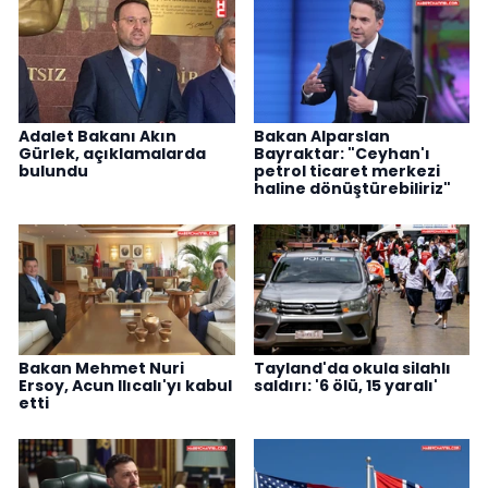
Adalet Bakanı Akın
Bakan Alparslan
Gürlek, açıklamalarda
Bayraktar: "Ceyhan'ı
bulundu
petrol ticaret merkezi
haline dönüştürebiliriz"
Bakan Mehmet Nuri
Tayland'da okula silahlı
Ersoy, Acun Ilıcalı'yı kabul
saldırı: '6 ölü, 15 yaralı'
etti