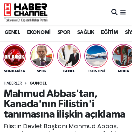
GENEL
Nöbetçi Eczaneler
GENEL
EKONOMİ
SPOR
SAĞLIK
EĞİTİM
Sİ
EKONOMİ
Hava Durumu
SPOR
Trafik Durumu
SAĞLIK
Süper Lig Puan Durumu ve Fikstür
SONDAKIKA
SPOR
GENEL
EKONOMİ
MODA
EĞİTİM
Tüm Manşetler
HABERLER
GÜNCEL
Mahmud Abbas'tan,
SİYASET
Son Dakika Haberleri
Kanada'nın Filistin'i
MAGAZİN
Haber Arşivi
tanımasına ilişkin açıklama
Filistin Devlet Başkanı Mahmud Abbas,