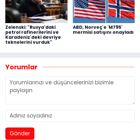
Zelenski: "Rusya'daki
ABD, Norveç'e 'M795'
petrol rafinerilerini ve
mermisi satışını onayladı
Karadeniz'deki devriye
teknelerini vurduk"
Yorumlar
Gönder