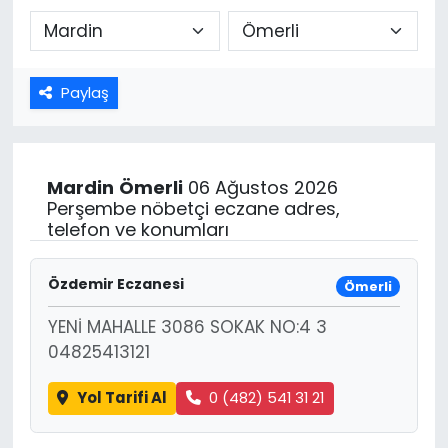
Paylaş
Mardin
Ömerli
06 Ağustos 2026
Perşembe nöbetçi eczane adres,
telefon ve konumları
Özdemir Eczanesi
Ömerli
YENİ MAHALLE 3086 SOKAK NO:4 3
04825413121
Yol Tarifi Al
0 (482) 541 31 21