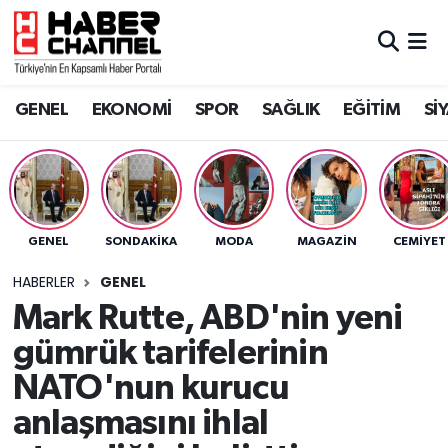
GENEL
Nöbetçi Eczaneler
GENEL
EKONOMİ
SPOR
SAĞLIK
EĞİTİM
Sİ
EKONOMİ
Hava Durumu
SPOR
Trafik Durumu
SAĞLIK
Süper Lig Puan Durumu ve Fikstür
GENEL
SONDAKIKA
MODA
MAGAZİN
CEMİYET
EĞİTİM
Tüm Manşetler
HABERLER
GENEL
Mark Rutte, ABD'nin yeni
SİYASET
Son Dakika Haberleri
gümrük tarifelerinin
MAGAZİN
Haber Arşivi
NATO'nun kurucu
anlaşmasını ihlal