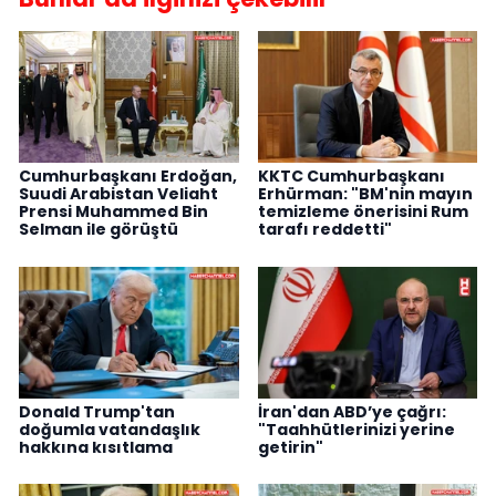
Cumhurbaşkanı Erdoğan,
KKTC Cumhurbaşkanı
Suudi Arabistan Veliaht
Erhürman: "BM'nin mayın
Prensi Muhammed Bin
temizleme önerisini Rum
Selman ile görüştü
tarafı reddetti"
Donald Trump'tan
İran'dan ABD’ye çağrı:
doğumla vatandaşlık
"Taahhütlerinizi yerine
hakkına kısıtlama
getirin"