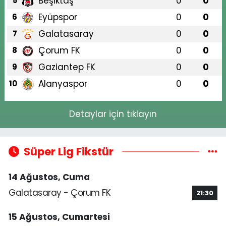
Beşiktaş
0
0
5
Eyüpspor
0
0
6
Galatasaray
0
0
7
Çorum FK
0
0
8
Gaziantep FK
0
0
9
Alanyaspor
0
0
10
Detaylar için tıklayın
Süper Lig Fikstür
14 Ağustos, Cuma
Galatasaray - Çorum FK
21:30
15 Ağustos, Cumartesi