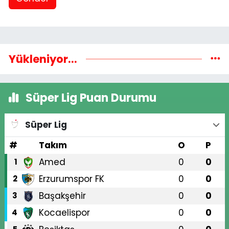
Yükleniyor...
Süper Lig Puan Durumu
Süper Lig
#
Takım
O
P
Amed
0
0
1
Erzurumspor FK
0
0
2
Başakşehir
0
0
3
Kocaelispor
0
0
4