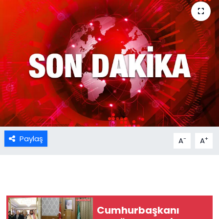
Paylaş
-
+
A
A
Cumhurbaşkanı