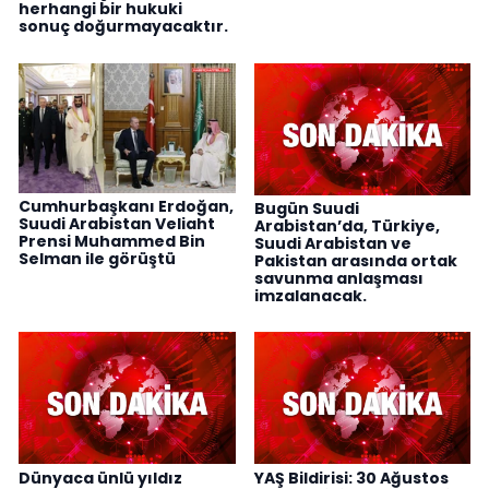
herhangi bir hukuki
sonuç doğurmayacaktır.
Cumhurbaşkanı Erdoğan,
Bugün Suudi
Suudi Arabistan Veliaht
Arabistan’da, Türkiye,
Prensi Muhammed Bin
Suudi Arabistan ve
Selman ile görüştü
Pakistan arasında ortak
savunma anlaşması
imzalanacak.
Dünyaca ünlü yıldız
YAŞ Bildirisi: 30 Ağustos