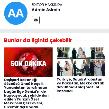
EDITÖR HAKKINDA
Admin Admin
Bunlar da ilginizi çekebilir
Türkiye, Suudi Arabistan
Dışişleri Bakanlığı
ve Pakistan, Mekke Ortak
Sözcüsü Öncü Keçeli:
Savunma Anlaşması'nı
Yunanistan tarafından
imzaladı
bugün Ege Denizi’ni de
kapsayacak şekilde ilan
edilen Turizm Özel
Mekansal Çerçevesi,
ülkemiz açısından