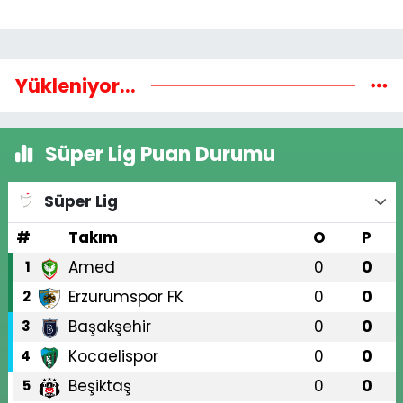
Yükleniyor...
Süper Lig Puan Durumu
Süper Lig
#
Takım
O
P
Amed
0
0
1
Erzurumspor FK
0
0
2
Başakşehir
0
0
3
Kocaelispor
0
0
4
Beşiktaş
0
0
5