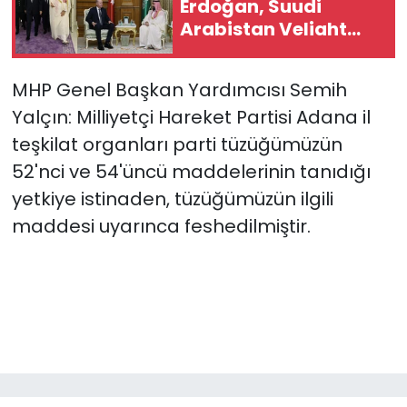
Erdoğan, Suudi
Arabistan Veliaht
Prensi Muhammed
Bin Selman ile
MHP Genel Başkan Yardımcısı Semih
görüştü
Yalçın: Milliyetçi Hareket Partisi Adana il
teşkilat organları parti tüzüğümüzün
52'nci ve 54'üncü maddelerinin tanıdığı
yetkiye istinaden, tüzüğümüzün ilgili
maddesi uyarınca feshedilmiştir.