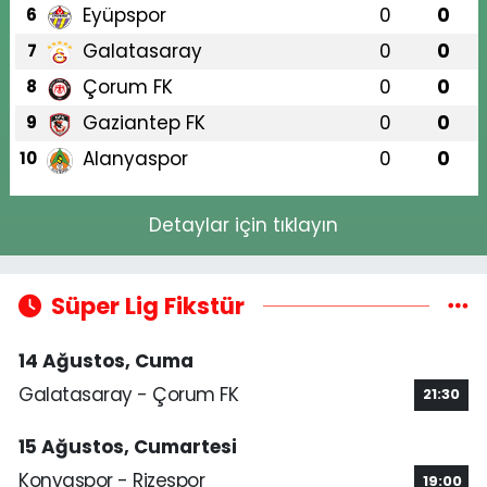
Eyüpspor
0
0
6
Galatasaray
0
0
7
Çorum FK
0
0
8
Gaziantep FK
0
0
9
Alanyaspor
0
0
10
Detaylar için tıklayın
Süper Lig Fikstür
14 Ağustos, Cuma
Galatasaray - Çorum FK
21:30
15 Ağustos, Cumartesi
Konyaspor - Rizespor
19:00