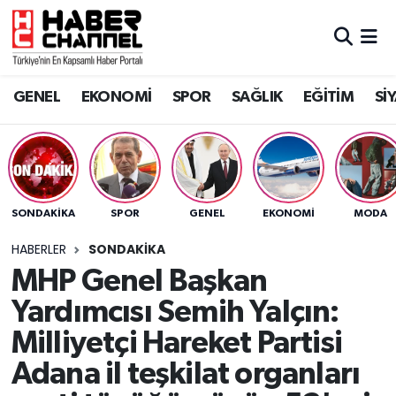
GENEL
Nöbetçi Eczaneler
GENEL
EKONOMİ
SPOR
SAĞLIK
EĞİTİM
Sİ
EKONOMİ
Hava Durumu
SPOR
Trafik Durumu
SAĞLIK
Süper Lig Puan Durumu ve Fikstür
SONDAKIKA
SPOR
GENEL
EKONOMİ
MODA
EĞİTİM
Tüm Manşetler
HABERLER
SONDAKIKA
MHP Genel Başkan
SİYASET
Son Dakika Haberleri
Yardımcısı Semih Yalçın:
MAGAZİN
Haber Arşivi
Milliyetçi Hareket Partisi
Adana il teşkilat organları