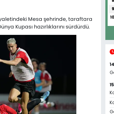
1
 eyaletindeki Mesa şehrinde, taraftara
ünya Kupası hazırlıklarını sürdürdü.
1
G
1
K
K
Ge