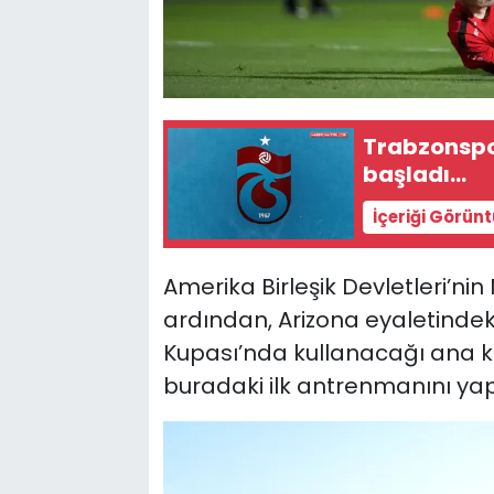
Trabzonspo
başladı...
İçeriği Görün
Amerika Birleşik Devletleri’ni
ardından, Arizona eyaletinde
Kupası’nda kullanacağı ana k
buradaki ilk antrenmanını yap