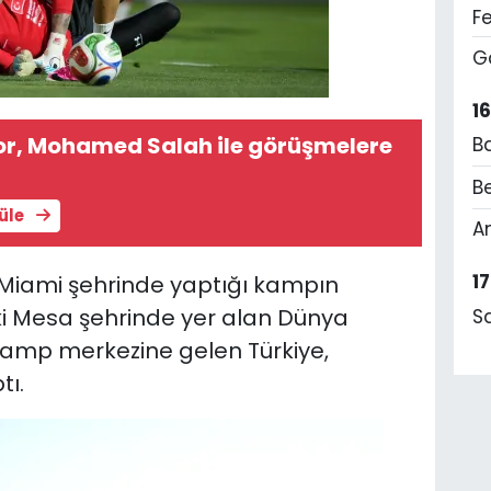
F
G
1
r, Mohamed Salah ile görüşmelere
B
Be
tüle
A
1
n Miami şehrinde yaptığı kampın
ki Mesa şehrinde yer alan Dünya
S
amp merkezine gelen Türkiye,
tı.