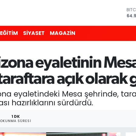
DOL
47,
EUR
55,
EĞİTİM
SİYASET
MAGAZİN
STE
64,4
GRA
666
rizona eyaletinin Mesa
BİS
13.7
BIT
araftara açık olarak 
64.
zona eyaletindeki Mesa şehrinde, tara
 hazırlıklarını sürdürdü.
1 DK
OKUNMA SÜRESI