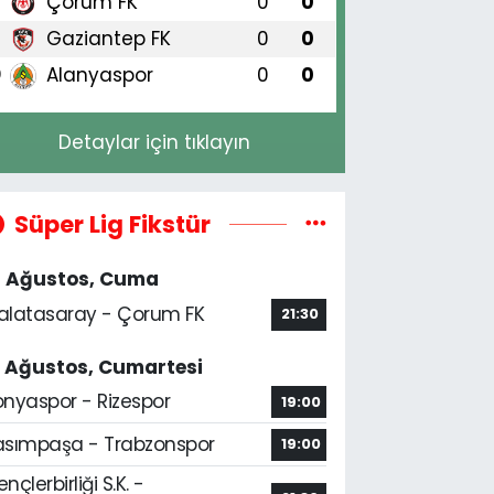
Çorum FK
0
0
8
Gaziantep FK
0
0
9
Alanyaspor
0
0
0
Detaylar için tıklayın
Süper Lig Fikstür
4 Ağustos, Cuma
alatasaray - Çorum FK
21:30
5 Ağustos, Cumartesi
onyaspor - Rizespor
19:00
asımpaşa - Trabzonspor
19:00
nçlerbirliği S.K. -