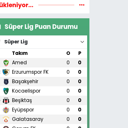
ükleniyor...
Süper Lig Puan Durumu
Süper Lig
#
Takım
O
P
Amed
0
0
1
Erzurumspor FK
0
0
2
Başakşehir
0
0
3
Kocaelispor
0
0
4
Beşiktaş
0
0
5
Eyüpspor
0
0
6
Galatasaray
0
0
7