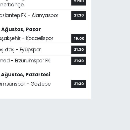
21:30
enerbahçe
aziantep FK - Alanyaspor
21:30
6 Ağustos, Pazar
aşakşehir - Kocaelispor
19:00
şiktaş - Eyüpspor
21:30
med - Erzurumspor FK
21:30
7 Ağustos, Pazartesi
amsunspor - Göztepe
21:30