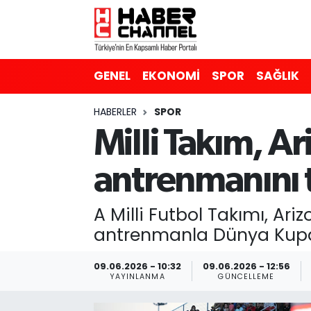
GENEL
Nöbetçi Eczaneler
GENEL
EKONOMİ
SPOR
SAĞLIK
EKONOMİ
Hava Durumu
HABERLER
SPOR
SPOR
Trafik Durumu
Milli Takım, A
SAĞLIK
Süper Lig Puan Durumu ve Fikstür
antrenmanını t
EĞİTİM
Tüm Manşetler
A Milli Futbol Takımı, Ari
SİYASET
Son Dakika Haberleri
antrenmanla Dünya Kupası
MAGAZİN
Haber Arşivi
09.06.2026 - 10:32
09.06.2026 - 12:56
YAYINLANMA
GÜNCELLEME