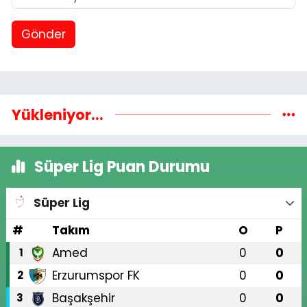
Gönder
Yükleniyor...
Süper Lig Puan Durumu
Süper Lig
#
Takım
O
P
Amed
0
0
1
Erzurumspor FK
0
0
2
Başakşehir
0
0
3