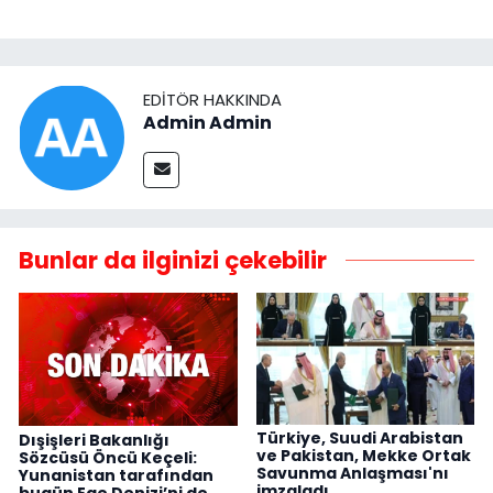
EDITÖR HAKKINDA
Admin Admin
Bunlar da ilginizi çekebilir
Türkiye, Suudi Arabistan
Dışişleri Bakanlığı
ve Pakistan, Mekke Ortak
Sözcüsü Öncü Keçeli:
Savunma Anlaşması'nı
Yunanistan tarafından
imzaladı
bugün Ege Denizi’ni de