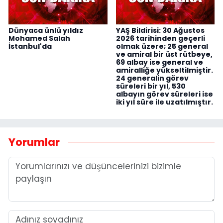
Dünyaca ünlü yıldız
YAŞ Bildirisi: 30 Ağustos
Mohamed Salah
2026 tarihinden geçerli
İstanbul'da
olmak üzere; 25 general
ve amiral bir üst rütbeye,
69 albay ise general ve
amiralliğe yükseltilmiştir.
24 generalin görev
süreleri bir yıl, 530
albayın görev süreleri ise
iki yıl süre ile uzatılmıştır.
Yorumlar