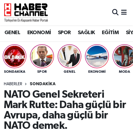
GENEL
Nöbetçi Eczaneler
GENEL
EKONOMİ
SPOR
SAĞLIK
EĞİTİM
Sİ
EKONOMİ
Hava Durumu
SPOR
Trafik Durumu
SAĞLIK
Süper Lig Puan Durumu ve Fikstür
SONDAKIKA
SPOR
GENEL
EKONOMİ
MODA
EĞİTİM
Tüm Manşetler
HABERLER
SONDAKIKA
NATO Genel Sekreteri
SİYASET
Son Dakika Haberleri
Mark Rutte: Daha güçlü bir
MAGAZİN
Haber Arşivi
Avrupa, daha güçlü bir
NATO demek.