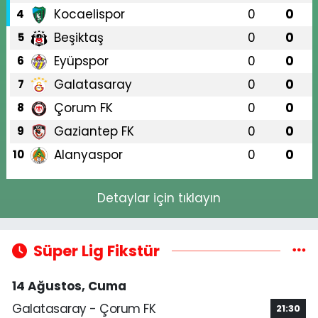
Kocaelispor
0
0
4
Beşiktaş
0
0
5
Eyüpspor
0
0
6
Galatasaray
0
0
7
Çorum FK
0
0
8
Gaziantep FK
0
0
9
Alanyaspor
0
0
10
Detaylar için tıklayın
Süper Lig Fikstür
14 Ağustos, Cuma
Galatasaray - Çorum FK
21:30