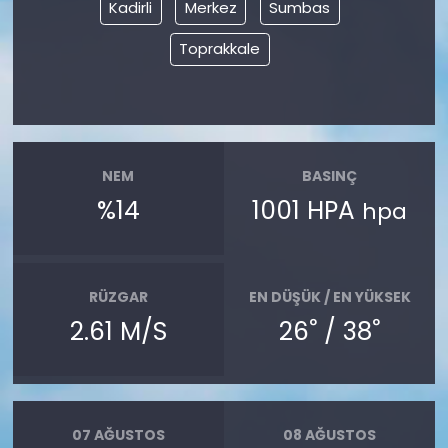
Kadirli
Merkez
Sumbas
Toprakkale
NEM
BASINÇ
%14
1001 HPA
hpa
RÜZGAR
EN DÜŞÜK / EN YÜKSEK
°
°
2.61 M/S
26
/ 38
07 AĞUSTOS
08 AĞUSTOS