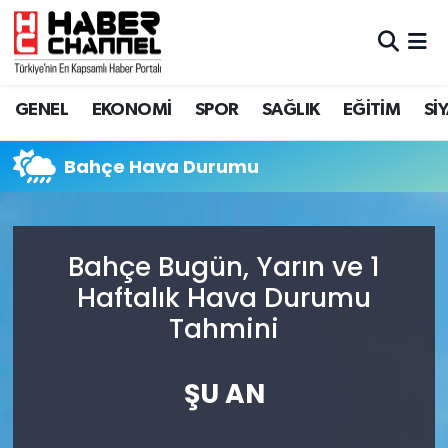
GENEL
Nöbetçi Eczaneler
GENEL
EKONOMİ
SPOR
SAĞLIK
EĞİTİM
Sİ
EKONOMİ
Hava Durumu
Bahçe Hava Durumu
SPOR
Trafik Durumu
SAĞLIK
Süper Lig Puan Durumu ve Fikstür
Bahçe Bugün, Yarın ve 1
EĞİTİM
Tüm Manşetler
Haftalık Hava Durumu
Tahmini
SİYASET
Son Dakika Haberleri
MAGAZİN
Haber Arşivi
ŞU AN