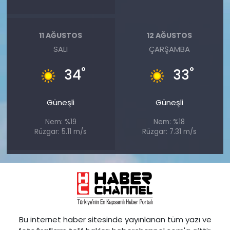
11 AĞUSTOS
12 AĞUSTOS
SALI
ÇARŞAMBA
°
°
34
33
Güneşli
Güneşli
Nem: %19
Nem: %18
Rüzgar: 5.11 m/s
Rüzgar: 7.31 m/s
Bu internet haber sitesinde yayınlanan tüm yazı ve