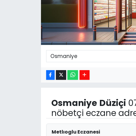
Osmaniye
Düziçi
07
nöbetçi eczane adre
Metlıoglu Eczanesi