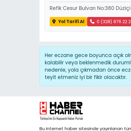
Refik Cesur Bulvarı No:380 Düzi
Yol Tarifi Al
0 (328) 876 22 
Her eczane gece boyunca açık olma
kalabilir veya beklenmedik duruml
nedenle, yola çıkmadan önce ecza
teyit etmeniz iyi bir fikir olacaktır.
Bu internet haber sitesinde yayınlanan tü