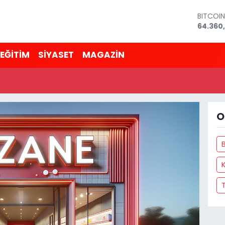
BITCOI
64.360
DOLAR
47,706
EĞİTİM
SİYASET
MAGAZİN
EURO
55,026
STERLİN
64,189
GRAM A
6574.8
O
BİST100
13.887
K