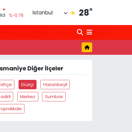
°
N
28
İstanbul
,53
%-0.76
9
%0.17
5
%0.01
7
%0.02
LTIN
1
%1.44
smaniye Diğer İlçeler
%64
Bahçe
Düziçi
Hasanbeyli
adirli
Merkez
Sumbas
Toprakkale