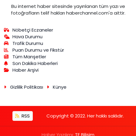
Bu internet haber sitesinde yayınlanan tüm yazı ve
fotoğrafların telif hakları haberchannel.com'a aittir.
Nöbetçi Eczaneler
Hava Durumu
Trafik Durumu
Puan Durumu ve Fikstür
Tüm Manşetler
Son Dakika Haberleri
Haber Arşivi
Gizlilik Politikası
Künye
RSS
Copyright © 2022. Her hakkı saklıdır.
Haber Yazılımı:
TE Bilişim