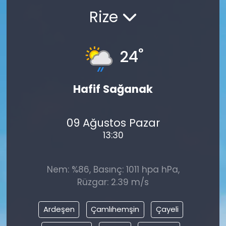
Rize
°
24
Hafif Sağanak
09 Ağustos Pazar
13:30
Nem: %86, Basınç: 1011 hpa hPa,
Rüzgar: 2.39 m/s
Ardeşen
Çamlıhemşin
Çayeli