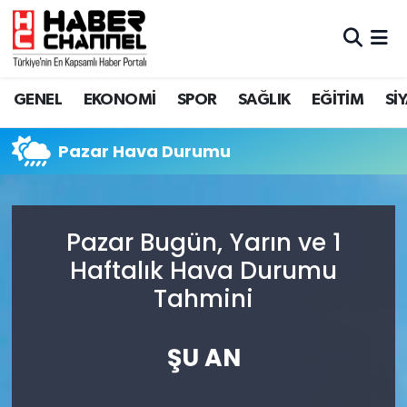
GENEL
Nöbetçi Eczaneler
GENEL
EKONOMİ
SPOR
SAĞLIK
EĞİTİM
Sİ
EKONOMİ
Hava Durumu
Pazar Hava Durumu
SPOR
Trafik Durumu
SAĞLIK
Süper Lig Puan Durumu ve Fikstür
Pazar Bugün, Yarın ve 1
EĞİTİM
Tüm Manşetler
Haftalık Hava Durumu
Tahmini
SİYASET
Son Dakika Haberleri
MAGAZİN
Haber Arşivi
ŞU AN