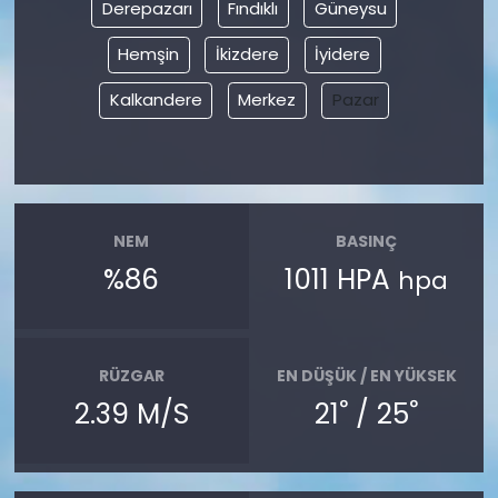
Derepazarı
Fındıklı
Güneysu
Hemşin
İkizdere
İyidere
Kalkandere
Merkez
Pazar
NEM
BASINÇ
%86
1011 HPA
hpa
RÜZGAR
EN DÜŞÜK / EN YÜKSEK
°
°
2.39 M/S
21
/ 25