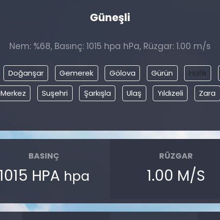
Güneşli
Nem: %68, Basınç: 1015 hpa hPa, Rüzgar: 1.00 m/s
Doğanşar
Gemerek
Gölova
Gürün
Hafik
Merkez
Suşehri
Şarkışla
Ulaş
Yıldızeli
Zara
BASINÇ
RÜZGAR
1015 HPA
1.00 M/S
hpa