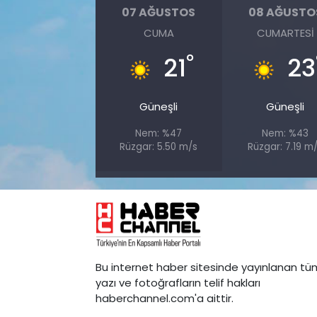
07 AĞUSTOS
08 AĞUSTO
CUMA
CUMARTESI
°
21
23
Güneşli
Güneşli
Nem: %47
Nem: %43
Rüzgar: 5.50 m/s
Rüzgar: 7.19 m
Bu internet haber sitesinde yayınlanan tü
yazı ve fotoğrafların telif hakları
haberchannel.com'a aittir.