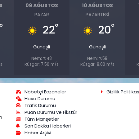
S
09 AĞUSTOS
10 AĞUSTOS
PAZAR
PAZARTESI
°
°
°
22
20
Güneşli
Güneşli
Nem: %48
Nem: %58
/s
Rüzgar: 7.50 m/s
Rüzgar: 8.00 m/s
R
Nöbetçi Eczaneler
Gizlilik Politikas
Hava Durumu
Trafik Durumu
Puan Durumu ve Fikstür
m
Tüm Manşetler
Son Dakika Haberleri
Haber Arşivi