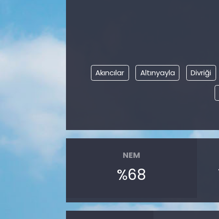
Akıncılar
Altınyayla
Divriği
NEM
%68