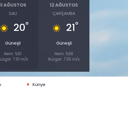
11 AĞUSTOS
12 AĞUSTOS
SALI
ÇARŞAMBA
°
°
20
21
Güneşli
Güneşli
Nem: %61
Nem: %56
üzgar: 7.61 m/s
Rüzgar: 7.50 m/s
ı
Künye